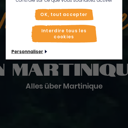
contrôle sur ce que vous souhaitez activer
illkomm
OK, tout accepter
Interdire tous les
cookies
Personnaliser
n
Martiniq
Alles über Martinique