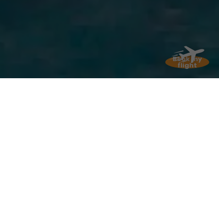
Book my
flight
Kulturen
Treffen der
In Martinique treffen Einflüsse von hier und anderswo
aufeinander: Indianer, Kreolen, Afrikaner und Franzosen
natürlich, aber auch Indianer! Sind Sie bereit, sich für
tausend Reisen einzuschiffen? Eine reiche Geschichte,
eine spannende Gegenwart und eine vielversprechende