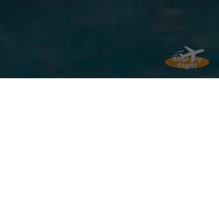
Book my
flight
Kulturen
Treffen der
In Martinique treffen Einflüsse von hier und anderswo
aufeinander: Indianer, Kreolen, Afrikaner und Franzosen
natürlich, aber auch Indianer! Sind Sie bereit, sich für
tausend Reisen einzuschiffen? Eine reiche Geschichte,
eine spannende Gegenwart und eine vielversprechende