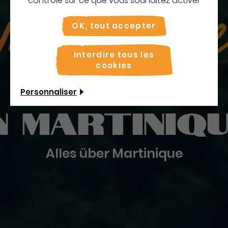
contrôle sur ce que vous souhaitez activer
illkomm
OK, tout accepter
Interdire tous les
cookies
Personnaliser
n
Martiniq
Alles über Martinique