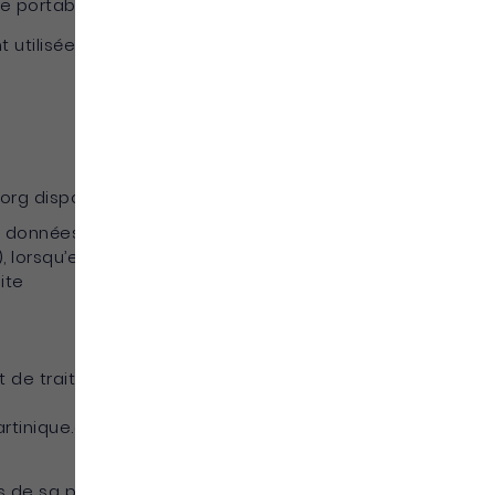
e portable, adresse.
utilisées par nécessité ou à des fins
rg disposent des droits suivants :
s données des Utilisateurs droit de
 lorsqu’elles sont inexactes, incomplètes,
ite
jet de traitements automatisés fondés sur leur
.martinique.org devra communiquer (ou non)
s de sa part, https://www.martinique.org