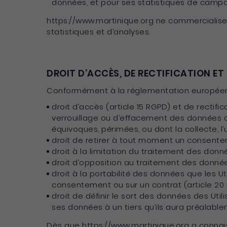
données, et pour ses statistiques de campa
https://www.martinique.org ne commercialise
statistiques et d’analyses.
DROIT D’ACCÈS, DE RECTIFICATION ET
Conformément à la réglementation européenne 
droit d’accès (article 15 RGPD) et de rectifi
verrouillage ou d’effacement des données des
équivoques, périmées, ou dont la collecte, l’
droit de retirer à tout moment un consente
droit à la limitation du traitement des donné
droit d’opposition au traitement des données
droit à la portabilité des données que les U
consentement ou sur un contrat (article 20
droit de définir le sort des données des Uti
ses données à un tiers qu’ils aura préalabl
Dès que https://www.martinique.org a connaiss