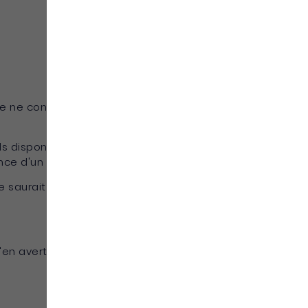
ée ne contient aucun virus et qu'elle est en
s disponibles et vérifiés, mais ne saurait être
e d'un virus sur son site.
ne saurait garantir l'exactitude, la complétude,
en avertir préalablement les utilisateurs.