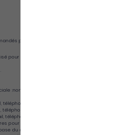
mandés par l’utilisateur : données de
sé pour la navigation, l’adresse IP
.
iale :nom, prenom, adresse e-mail,
 téléphone, téléphone portable, adresse.
 téléphone portable, adresse.
l, téléphone, téléphone portable, adresse.
ires pour son compte et/ou le compte de ses
 base du client en cas de perte de ses