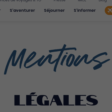
nces de voyages & TO
Presse
MICE
Blog
on principale
r
S'aventurer
Séjourner
S'informer
Mentions
légales