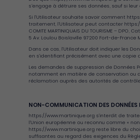
s’engage à détruire ses données, sauf si leur
Si l’Utilisateur souhaite savoir comment http
traitement, l’Utilisateur peut contacter https:
COMITE MARTINIQUAIS DU TOURISME – DPO, Ca
5 Av. Loulou Boislaville 97200 Fort-de-France 
Dans ce cas, l’Utilisateur doit indiquer les D
en s’identifiant précisément avec une copie d
Les demandes de suppression de Données Pers
notamment en matière de conservation ou d’a
réclamation auprès des autorités de contrôle,
NON-COMMUNICATION DES DONNÉES 
https://www.martinique.org s’interdit de trait
l’Union européenne ou reconnu comme « non a
https://www.martinique.org reste libre du cho
suffisantes au regard des exigences du Règle