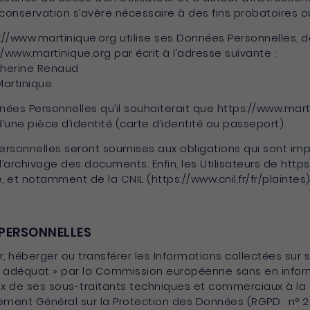
 conservation s’avère nécessaire à des fins probatoires o
s://www.martinique.org utilise ses Données Personnelles, d
//www.martinique.org par écrit à l’adresse suivante :
therine Renaud
Martinique.
onnées Personnelles qu’il souhaiterait que https://www.mar
’une pièce d’identité (carte d’identité ou passeport).
onnelles seront soumises aux obligations qui sont impos
rchivage des documents. Enfin, les Utilisateurs de http
 et notamment de la CNIL (https://www.cnil.fr/fr/plaintes)
PERSONNELLES
er, héberger ou transférer les Informations collectées sur
déquat » par la Commission européenne sans en informer
ix de ses sous-traitants techniques et commerciaux à la c
ment Général sur la Protection des Données (RGPD : n° 2