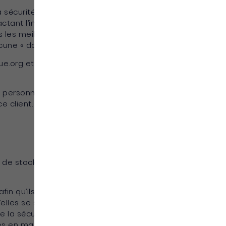
la sécurité des Informations et notamment
nt l’intégrité ou la confidentialité des
es meilleurs délais informer le Client et lui
cune « données sensibles ».
que.org et des sous-traitants (prestataires de
les personnes susceptibles d’avoir accès aux
e client.
 de stockage électronique n’est
afin qu’ils puissent prendre les mesures
elles se situent au niveau national ou
la sécurité de leur compte et à leur fournir
es en matière de reporting.