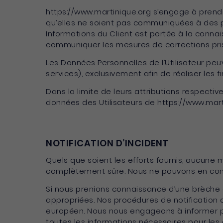
https://www.martinique.org s’engage à prendr
qu’elles ne soient pas communiquées à des pe
Informations du Client est portée à la connais
communiquer les mesures de corrections prise
Les Données Personnelles de l’Utilisateur peu
services), exclusivement afin de réaliser les fi
Dans la limite de leurs attributions respectiv
données des Utilisateurs de https://www.marti
NOTIFICATION D’INCIDENT
Quels que soient les efforts fournis, aucun
complètement sûre. Nous ne pouvons en cons
Si nous prenions connaissance d’une brèche de
appropriées. Nos procédures de notification d
européen. Nous nous engageons à informer ple
toutes les informations nécessaires pour les 