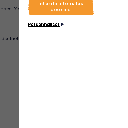
Interdire tous les
nce dans l'économie numérique, nous vous
cookies
Personnaliser
ndustriel et Commercial, dont le siège est