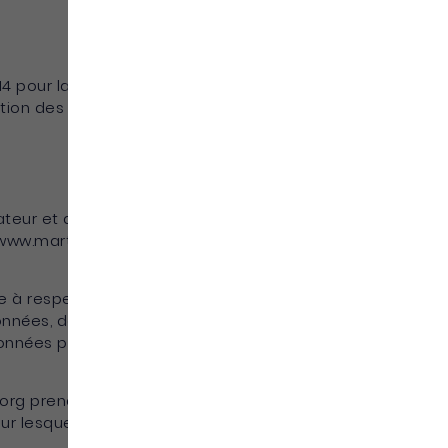
14 pour la confiance dans l’Economie
ction des Données (RGPD : n° 2016-679).
eur et de sa navigation sur le Site, le
www.martinique.org est représenté par Bruno
e à respecter le cadre des dispositions
onnées, de fournir à ses prospects et clients,
données personnelles et de maintenir un
.org prend toutes les mesures raisonnables
ur lesquelles https://www.martinique.org les