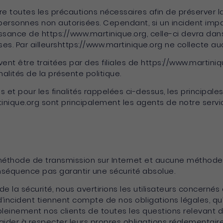
e toutes les précautions nécessaires afin de préserver 
rsonnes non autorisées. Cependant, si un incident impacta
sance de https://www.martinique.org, celle-ci devra dans l
s. Par ailleurshttps://www.martinique.org ne collecte au
vent être traitées par des filiales de https://www.martini
nalités de la présente politique.
es et pour les finalités rappelées ci-dessus, les principa
nique.org sont principalement les agents de notre servic
e méthode de transmission sur Internet et aucune méthode
équence pas garantir une sécurité absolue.
 la sécurité, nous avertirions les utilisateurs concernés 
’incident tiennent compte de nos obligations légales, qu’
inement nos clients de toutes les questions relevant de 
aider à respecter leurs propres obligations réglementair