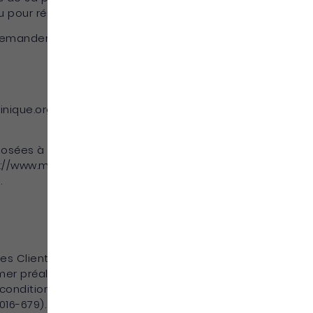
u pour répondre à une obligation légale.
emander à les rectifier ou s’oppose à leur
tinique.org corrige, mette à jour ou supprime,
ées à https://www.martinique.org par la loi,
s://www.martinique.org peuvent déposer une
.
 ses Clients vers un pays situé en dehors de
 préalablement le client. Pour autant,
ondition qu’il présentent les garanties
016-679).