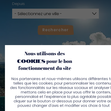
Depuis
Rechercher
Nous utilisons des
cookies
pour le bon
fonctionnement du site
Nos partenaires et nous-mêmes utilisons différentes t
Bienvenue en Martiniq
telles que les cookies, pour personnaliser les conten
des fonctionnalités sur les réseaux sociaux et analyser l
Pour profiter de votre séjour et trouver de
mettons cela en place pour vous offrir le contenu
activités en quelques clics, activez le mode “
personnalisé et l'expérience la plus agréable possibl
place”.
cliquer sur le bouton ci-dessous pour donner votre a
pouvez changer d'avis et modifier vos choix à tou
Utiliser le mode sur
place