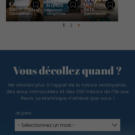
Fort-De-
Cendre
Les Trois-
France
Sauvegarder
Sauvegarder
Sauvegar
Saint-Pierre
Ilets
Agences
Commerces
réceptives
Commerces
Pagination
1
2
Page courante
Page
Page suivante
Vous décollez quand ?
Ne résistez plus à l'appel de la nature verdoyante,
des eaux immaculées et des 1001 trésors de l'île aux
fleurs. La Martinique n'attend que vous !
Je pars