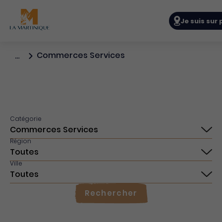
Navigation p
Je suis sur
Commerces Services
…
Catégorie
Région
Ville
Rechercher