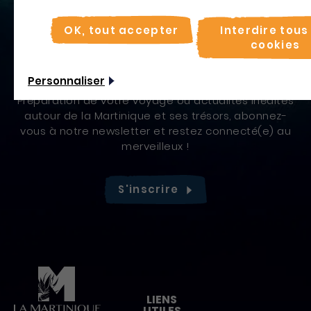
Non merci, je veux continuer
OK, tout accepter
Interdire tous
cookies
Restez connecté(e) au merveilleux
Personnaliser
Préparation de votre voyage ou actualités inédites
autour de la Martinique et ses trésors, abonnez-
vous à notre newsletter et restez connecté(e) au
merveilleux !
S'inscrire
Pied de page
LIENS
UTILES