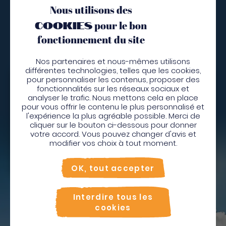
Nous utilisons des
Vous décollez quand ?
cookies
pour le bon
fonctionnement du site
Ne résistez plus à l'appel de la nature verdoyante,
Nos partenaires et nous-mêmes utilisons
des eaux immaculées et des 1001 trésors de l'île aux
différentes technologies, telles que les cookies,
fleurs. La Martinique n'attend que vous !
pour personnaliser les contenus, proposer des
Bienvenue en Martinique
fonctionnalités sur les réseaux sociaux et
analyser le trafic. Nous mettons cela en place
Je pars
Pour profiter de votre séjour et trouver des
pour vous offrir le contenu le plus personnalisé et
l'expérience la plus agréable possible. Merci de
activités en quelques clics, activez le mode “sur
cliquer sur le bouton ci-dessous pour donner
place”.
votre accord. Vous pouvez changer d'avis et
Utiliser le mode sur
place
modifier vos choix à tout moment.
Depuis
Non merci, je veux continuer
OK, tout accepter
Rechercher
Interdire tous les
cookies