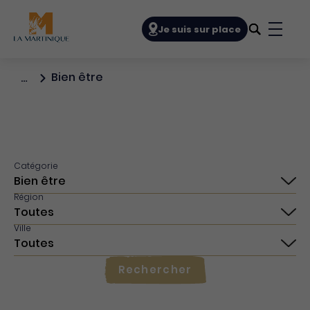
Navigation principale
Je suis sur place
Bouto
Bien être
…
Catégorie
Région
Ville
Rechercher