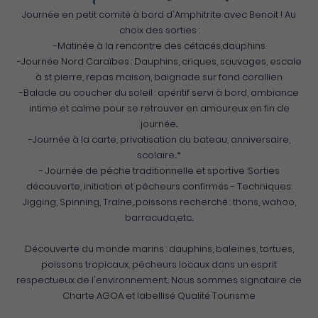
Journée en petit comité à bord d'Amphitrite avec Benoit ! Au
choix des sorties :
-Matinée à la rencontre des cétacés,dauphins
-Journée Nord Caraïbes : Dauphins, criques, sauvages, escale
à st pierre, repas maison, baignade sur fond corallien
-Balade au coucher du soleil : apéritif servi à bord, ambiance
intime et calme pour se retrouver en amoureux en fin de
journée...
-Journée à la carte, privatisation du bateau, anniversaire,
scolaire...*
- Journée de pêche traditionnelle et sportive :Sorties
découverte, initiation et pêcheurs confirmés - Techniques:
Jigging, Spinning, Traîne,...poissons recherché : thons, wahoo,
barracuda,etc...
Découverte du monde marins : dauphins, baleines, tortues,
poissons tropicaux, pêcheurs locaux dans un esprit
respectueux de l'environnement... Nous sommes signataire de
Charte AGOA et labellisé Qualité Tourisme