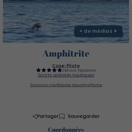
+ de
médias
Amphitrite
Case-Pilote
248 avis Tripadvisor
Sports activités nautiques
Excursion mer
Balade dauphins
Pêche
Partager
Sauvegarder
Coordonnées