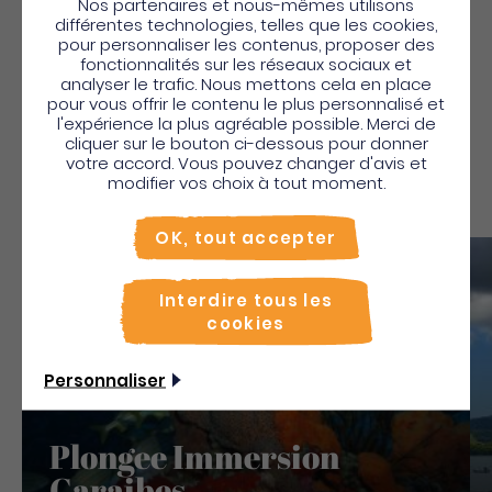
Nos partenaires et nous-mêmes utilisons
différentes technologies, telles que les cookies,
Découvrez
pour personnaliser les contenus, proposer des
fonctionnalités sur les réseaux sociaux et
Aussi
analyser le trafic. Nous mettons cela en place
pour vous offrir le contenu le plus personnalisé et
l'expérience la plus agréable possible. Merci de
cliquer sur le bouton ci-dessous pour donner
votre accord. Vous pouvez changer d'avis et
modifier vos choix à tout moment.
OK, tout accepter
Sauv
Interdire tous les
cookies
Personnaliser
Plongee Immersion
Caraibes