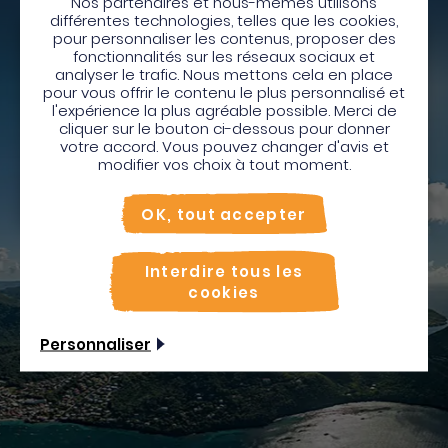
Nos partenaires et nous-mêmes utilisons
différentes technologies, telles que les cookies,
pour personnaliser les contenus, proposer des
Depuis
Bienvenue en Martinique
fonctionnalités sur les réseaux sociaux et
analyser le trafic. Nous mettons cela en place
Pour profiter de votre séjour et trouver des
pour vous offrir le contenu le plus personnalisé et
l'expérience la plus agréable possible. Merci de
activités en quelques clics, activez le mode “sur
cliquer sur le bouton ci-dessous pour donner
place”.
votre accord. Vous pouvez changer d'avis et
Rechercher
Utiliser le mode sur
place
modifier vos choix à tout moment.
Non merci, je veux continuer
OK, tout accepter
Interdire tous les
cookies
Personnaliser