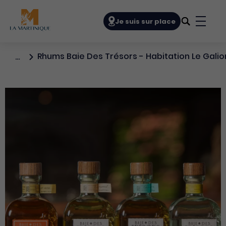
Navigation principale
Je suis sur place
Bouto
Rhums Baie Des Trésors - Habitation Le Galio
…