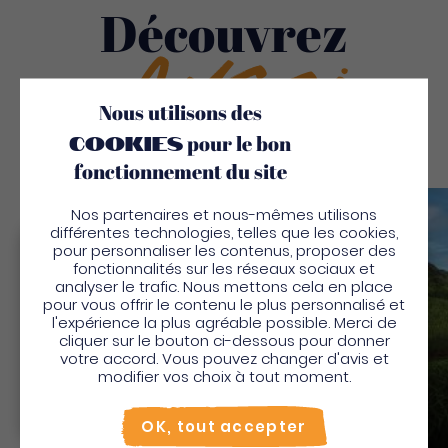
Découvrez
Aussi
Nous utilisons des
cookies
pour le bon
fonctionnement du site
Nos partenaires et nous-mêmes utilisons
Sauv
différentes technologies, telles que les cookies,
pour personnaliser les contenus, proposer des
Bienvenue en Martinique
fonctionnalités sur les réseaux sociaux et
analyser le trafic. Nous mettons cela en place
Pour profiter de votre séjour et trouver des
pour vous offrir le contenu le plus personnalisé et
l'expérience la plus agréable possible. Merci de
activités en quelques clics, activez le mode “sur
cliquer sur le bouton ci-dessous pour donner
place”.
votre accord. Vous pouvez changer d'avis et
Utiliser le mode sur
place
modifier vos choix à tout moment.
Le Monde Des Epices /
Non merci, je veux continuer
Bénédicte Chocolats
OK, tout accepter
Dégustation