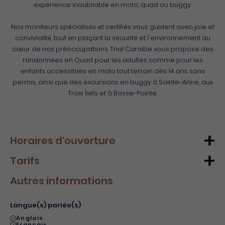
expérience inoubliable en moto, quad ou buggy.
Nos moniteurs spécialisés et certifiés vous guident avec joie et
convivialité, tout en plaçant la sécurité et l'environnement au
cœur de nos préoccupations. Trial Caraïbe vous propose des
randonnées en Quad pour les adultes comme pour les
enfants accessibles en moto tout terrain dès 14 ans sans
permis, ainsi que des excursions en buggy à Sainte-Anne, aux
Trois Îlets et à Basse-Pointe.
Horaires d'ouverture
Tarifs
Lundi
10h00 - 16h00
Autres informations
Mardi
09h00 - 16h00
Min.
Max.
Mercredi
09h00 - 16h00
Tarif de base - adulte plein tarif
130€
-
Langue(s) parlée(s)
Jeudi
09h00 - 16h00
Anglais
Français