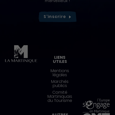
merveilleux !
S'inscrire
Pied de page
LIENS
UTILES
Mentions
légales
Marchés
publics
Comité
Martiniquais
du Tourisme
AUTRES