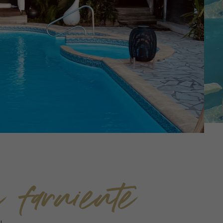
 farniente
L