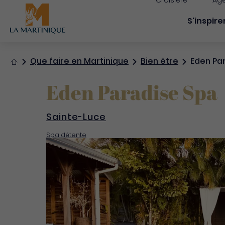
Croisière
Age
Navigati
S'inspire
Accueil
Que faire en Martinique
Bien être
Eden Pa
Eden Paradise Spa
Sainte-Luce
Spa détente