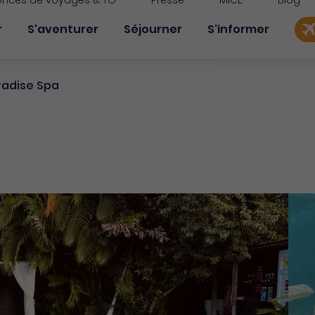
nces de voyages & TO
Presse
MICE
Blog
on principale
r
S'aventurer
Séjourner
S'informer
radise Spa