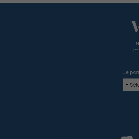
V
N
im
Je par