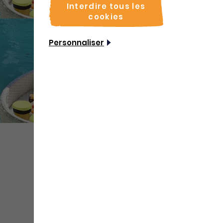
Interdire tous les
cookies
Personnaliser
+ de
médias
Partager
Sauvegarder
Coordonnées