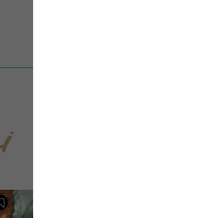
i
Sauvegarder