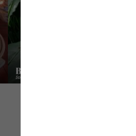
Bouliki Bio
Spa détente