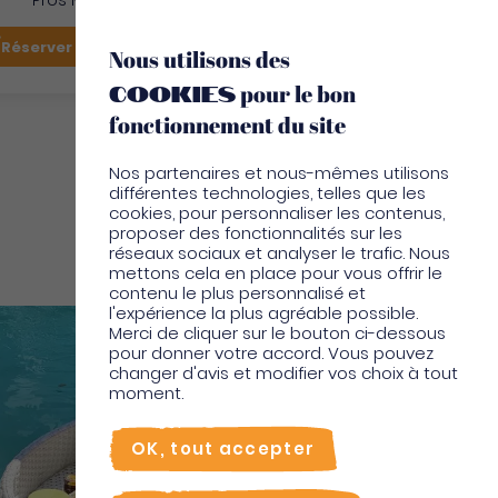
Pros Martinique
FR
Réserver mon vol
Je suis sur place
Nous utilisons des
cookies
pour le bon
EN
fonctionnement du site
Nos partenaires et nous-mêmes utilisons
différentes technologies, telles que les
cookies, pour personnaliser les contenus,
proposer des fonctionnalités sur les
réseaux sociaux et analyser le trafic. Nous
Bien être
mettons cela en place pour vous offrir le
contenu le plus personnalisé et
l'expérience la plus agréable possible.
Merci de cliquer sur le bouton ci-dessous
pour donner votre accord. Vous pouvez
changer d'avis et modifier vos choix à tout
moment.
OK, tout accepter