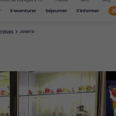
nces de voyages & TO
Presse
MICE
Blog
on principale
r
S'aventurer
Séjourner
S'informer
rvices
Joan'a