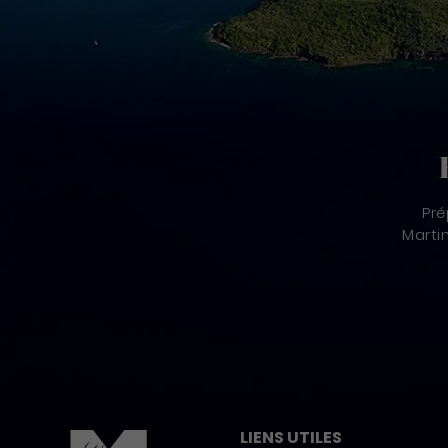
Pré
Marti
Pied de page
LIENS UTILES