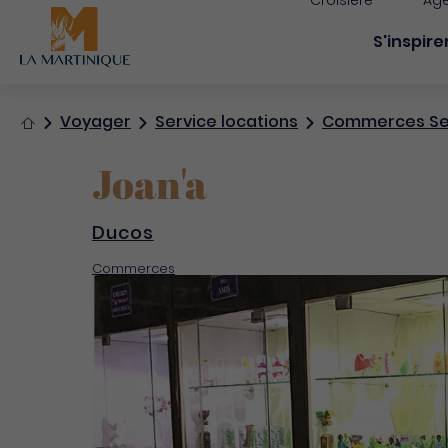
Croisière
Age
Navigati
S'inspire
Accueil
Voyager
Service locations
Commerces Se
Joan'a
Ducos
Commerces