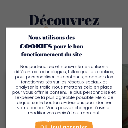
Découvrez
Aussi
Nous utilisons des
cookies
pour le bon
fonctionnement du site
Nos partenaires et nous-mêmes utilisons
différentes technologies, telles que les cookies,
Sauv
pour personnaliser les contenus, proposer des
Bienvenue en Martinique
fonctionnalités sur les réseaux sociaux et
analyser le trafic. Nous mettons cela en place
Pour profiter de votre séjour et trouver des
pour vous offrir le contenu le plus personnalisé et
l'expérience la plus agréable possible. Merci de
activités en quelques clics, activez le mode “sur
cliquer sur le bouton ci-dessous pour donner
place”.
votre accord. Vous pouvez changer d'avis et
Utiliser le mode sur
place
modifier vos choix à tout moment.
Creation Bijonat -
Non merci, je veux continuer
OK, tout accepter