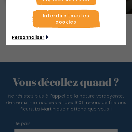
Artisanat
Commerces
Interdire tous les
cookies
Découvrir
Personnaliser
Vous décollez quand ?
Ne résistez plus à l'appel de la nature verdoyante,
des eaux immaculées et des 1001 trésors de l'île aux
fleurs. La Martinique n'attend que vous !
Je pars