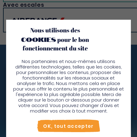
avril vers Fort-de-France.
Cayenne pour y prendre un vol direct vers la
Avec escales
Au départ de Miami : American Airlines vous
Martinique !
propose des vols directs toute l’année vers Fort-
Pour tous ceux qui viennent des Caraïbes : la
de-France.
Guadeloupe et Saint-Martin proposent des vols
Nous utilisons des
Pour toutes les autres régions d’Amériques : faites
quotidiens qui relient nos îles !
cookies
escale dans la ville la plus proche de chez vous
pour le bon
entre Montréal, Québec, Toronto, Miami et
fonctionnement du site
Cayenne pour prendre un vol direct jusqu’à Fort-
de-France !
Vous décollez quand ?
Nos partenaires et nous-mêmes utilisons
différentes technologies, telles que les cookies,
pour personnaliser les contenus, proposer des
Bienvenue en Martinique
fonctionnalités sur les réseaux sociaux et
Ne résistez plus à l'appel de la nature verdoyante,
analyser le trafic. Nous mettons cela en place
des eaux immaculées et des 1001 trésors de l'île aux
Pour profiter de votre séjour et trouver des
pour vous offrir le contenu le plus personnalisé et
fleurs. La Martinique n'attend que vous !
l'expérience la plus agréable possible. Merci de
activités en quelques clics, activez le mode “sur
cliquer sur le bouton ci-dessous pour donner
place”.
votre accord. Vous pouvez changer d'avis et
Je pars
Utiliser le mode sur
place
modifier vos choix à tout moment.
Non merci, je veux continuer
OK, tout accepter
Depuis