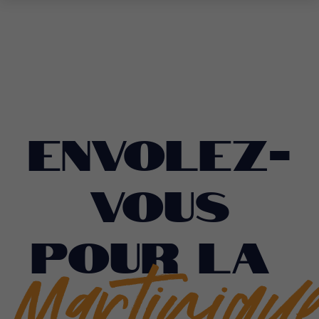
Avion Martinique
…
Envolez-
vous
pour la
Martiniqu