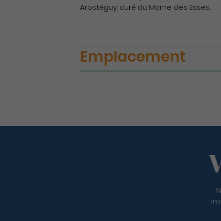
Arostéguy, curé du Morne des Esses.
Emplacement
V
N
im