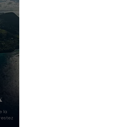
x
e la
restez