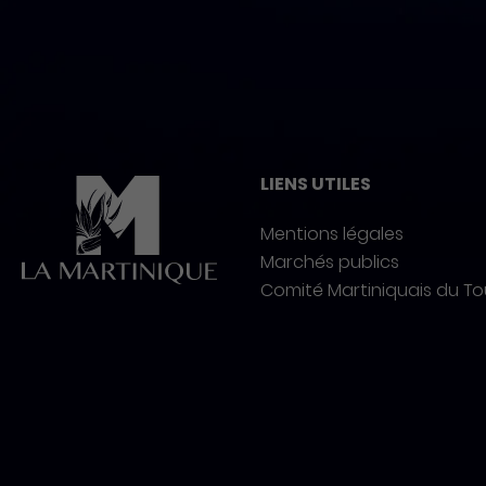
Pied de page
LIENS UTILES
Mentions légales
Marchés publics
Comité Martiniquais du T