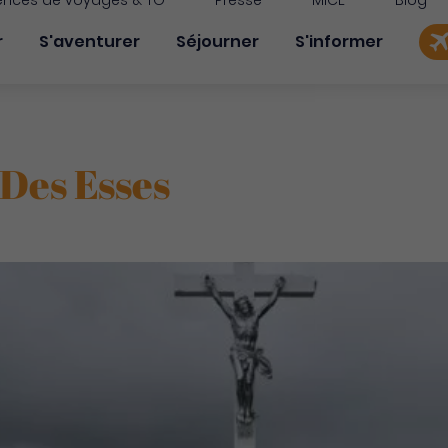
nces de voyages & TO
Presse
MICE
Blog
on principale
r
S'aventurer
Séjourner
S'informer
Des Esses