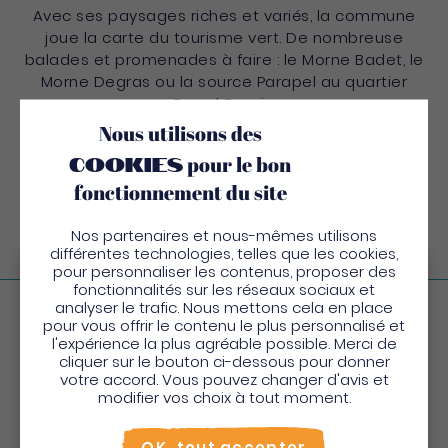
Avec ses paysages riches et variés, la commune
joue la carte du tourisme vert. De nombreuse
balades et promenades à faire : le Morne Badet, le
Morne Degras ou la source Parapel au quartier
Grand Bassin.
Nous utilisons des
Ne manquez pas de visiter : le Musée des Arts et
cookies
pour le bon
Traditions Populaires qui témoigne de la richesse
du patrimoine culturel de la Martinique ; son église
fonctionnement du site
et sa cloche Sébastopol ramenée de la guerre de
Crimée…
Nos partenaires et nous-mêmes utilisons
différentes technologies, telles que les cookies,
pour personnaliser les contenus, proposer des
Bienvenue en Martinique
fonctionnalités sur les réseaux sociaux et
analyser le trafic. Nous mettons cela en place
Pour profiter de votre séjour et trouver des
pour vous offrir le contenu le plus personnalisé et
Visitez la commune
l'expérience la plus agréable possible. Merci de
activités en quelques clics, activez le mode “sur
cliquer sur le bouton ci-dessous pour donner
place”.
votre accord. Vous pouvez changer d'avis et
Utiliser le mode sur
place
modifier vos choix à tout moment.
Non merci, je veux continuer
OK, tout accepter