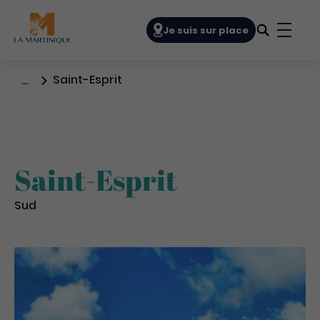
Navigation principale
Je suis sur place
Bouto
Saint-Esprit
…
Saint-Esprit
Sud