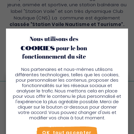
jeune, animée et sportive, une station balnéaire au
label "Station Voile" et son très dynamique Club
Nautique (CNS). La commune est également
classée "Station Voile Nautisme et Tourisme".
Elle compte de nombreux équipements touristiques
Nous utilisons des
: hôtels, restaurants, le Casino Plaza Batelière ou le
cookies
pour le bon
Palais des Congrès Madiana.
fonctionnement du site
C’est également sur le territoire de la commune
qu’est implanté l’Université des Antilles.
Nos partenaires et nous-mêmes utilisons
différentes technologies, telles que les cookies,
pour personnaliser les contenus, proposer des
Bienvenue en Martinique
fonctionnalités sur les réseaux sociaux et
analyser le trafic. Nous mettons cela en place
Pour profiter de votre séjour et trouver des
Visitez la commune
pour vous offrir le contenu le plus personnalisé et
l'expérience la plus agréable possible. Merci de
activités en quelques clics, activez le mode “sur
cliquer sur le bouton ci-dessous pour donner
place”.
votre accord. Vous pouvez changer d'avis et
Utiliser le mode sur
place
modifier vos choix à tout moment.
Non merci, je veux continuer
OK, tout accepter