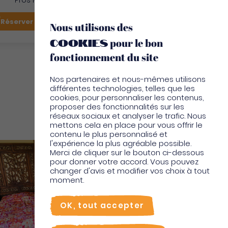
Pros Martinique
FR
Réserver mon vol
Je suis sur place
Nous utilisons des
cookies
pour le bon
EN
fonctionnement du site
Nos partenaires et nous-mêmes utilisons
différentes technologies, telles que les
cookies, pour personnaliser les contenus,
proposer des fonctionnalités sur les
réseaux sociaux et analyser le trafic. Nous
Hotel
mettons cela en place pour vous offrir le
contenu le plus personnalisé et
l'expérience la plus agréable possible.
Merci de cliquer sur le bouton ci-dessous
pour donner votre accord. Vous pouvez
changer d'avis et modifier vos choix à tout
moment.
OK, tout accepter