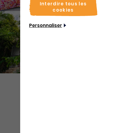
Interdire tous les
cookies
Personnaliser
+ de
médias
Partager
Sauvegarder
Coordonnées