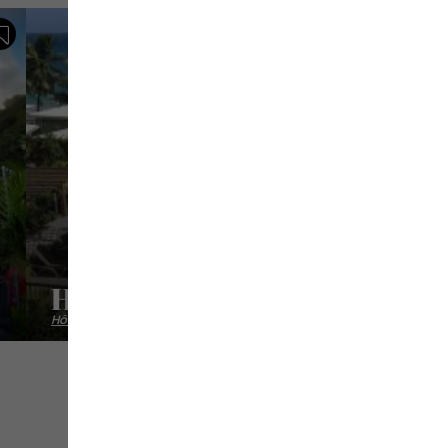
Sauvegarder
Hôtel Diamant Les Bains
Hôtels haut de gamme
Hôtels demi-pension