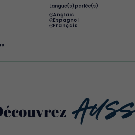
Langue(s) parlée(s)
Anglais
Espagnol
Français
ux
Auss
Découvrez