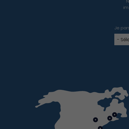
N
im
Je par