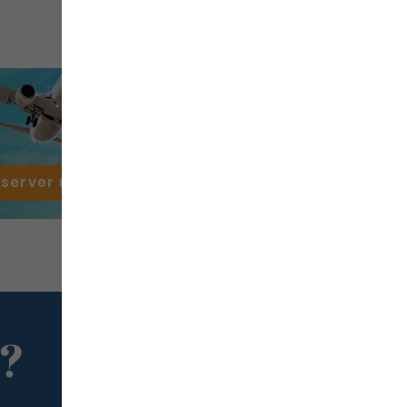
éserver mon
vol
 ?