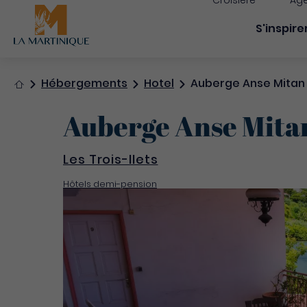
Croisière
Age
Navigati
S'inspire
Accueil
Hébergements
Hotel
Auberge Anse Mitan
Auberge Anse Mita
Les Trois-Ilets
Hôtels demi-pension