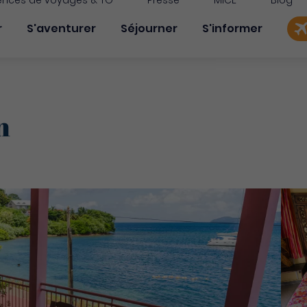
nces de voyages & TO
Presse
MICE
Blog
on principale
r
S'aventurer
Séjourner
S'informer
n