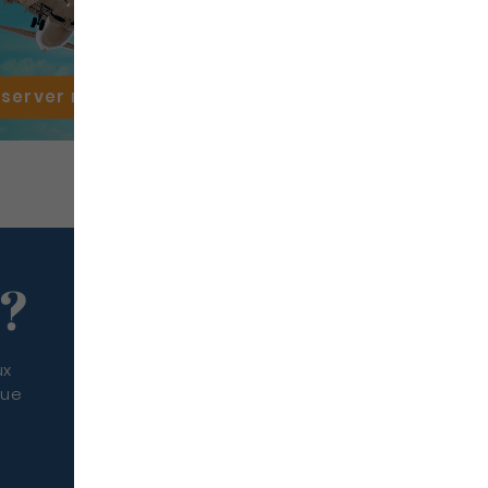
éserver mon
vol
 ?
ux
que