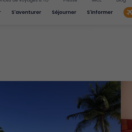
nces de voyages & TO
Presse
MICE
Blog
on principale
r
S'aventurer
Séjourner
S'informer