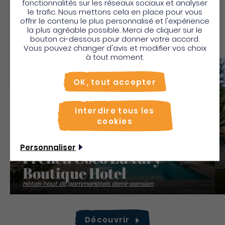
Aussi
Bienvenue en Martinique
fonctionnalités sur les réseaux sociaux et analyser
le trafic. Nous mettons cela en place pour vous
Pour profiter de votre séjour et trouver des
offrir le contenu le plus personnalisé et l'expérience
la plus agréable possible. Merci de cliquer sur le
activités en quelques clics, activez le mode “sur
bouton ci-dessous pour donner votre accord.
place”.
Vous pouvez changer d'avis et modifier vos choix
Utiliser le mode sur
place
à tout moment.
Non merci, je veux continuer
Sauv
OK, tout accepter
Interdire tous les
cookies
Personnaliser
French Coco Luxury
Boutique Hotel
Hôtels haut de gamme
Hôtels demi-pension
Découvrir