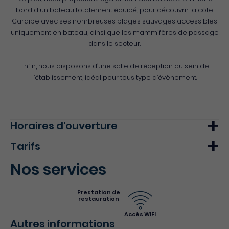
bord d'un bateau totalement équipé, pour découvrir la côte
Caraïbe avec ses nombreuses plages sauvages accessibles
uniquement en bateau, ainsi que les mammifères de passage
dans le secteur.
Enfin, nous disposons d’une salle de réception au sein de
l’établissement, idéal pour tous type d’évènement.
Horaires d'ouverture
Tarifs
Lundi
08h00 - 13h00
14h00 - 17h00
Nos services
Mardi
08h00 - 13h00
14h00 - 17h00
Min.
Max.
Mercredi
08h00 - 13h00
14h00 - 17h00
Une nuitée
95€
-
Prestation de
Jeudi
08h00 - 13h00
14h00 - 17h00
restauration
Accès WIFI
Vendredi
08h00 - 13h00
14h00 - 17h00
Autres informations