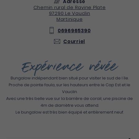
Adresse
Chemin rural de Ravine Plate
97290
Le Vauclin
Martinique
0696965390
Courriel
Expérience rêvée
Bungalow indépendant bien situé pour visiter le sud de l île.
Proche de pointe faula, sur les hauteurs entre le Cap Est et le
Vauclin.
Avec une très belle vue sur la barrière de corail, une piscine de
4m de diamètre vous attend.
Le bungalow est très bien équipé et entièrement neuf.