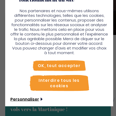
Nos partenaires et nous-mêmes utilisons
différentes technologies, telles que les cookies,
pour personnaliser les contenus, proposer des
Palm Villas - Lady Palm
Bienvenue en Martinique
fonctionnalités sur les réseaux sociaux et analyser
le trafic. Nous mettons cela en place pour vous
Maisons vacances villas
Pour profiter de votre séjour et trouver des
offrir le contenu le plus personnalisé et l'expérience
la plus agréable possible. Merci de cliquer sur le
activités en quelques clics, activez le mode “sur
bouton ci-dessous pour donner votre accord.
place”.
Vous pouvez changer d'avis et modifier vos choix
Découvrir
Utiliser le mode sur
place
à tout moment.
Non merci, je veux continuer
OK, tout accepter
Interdire tous les
cookies
Personnaliser
Profitez des meilleures offres sur les
vols vers la Martinique !