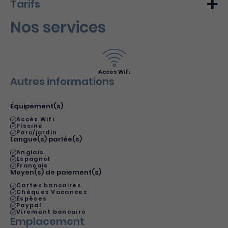
Tarifs
Nos services
Min.
Max.
Semaine (meublé)
550€
750€
Du 2 janvier 2022 au 30 décembre 2022
Accès Wifi
Autres informations
Équipement(s)
Accès Wifi
Piscine
Parc/jardin
Langue(s) parlée(s)
Anglais
Espagnol
Français
Moyen(s) de paiement(s)
Cartes bancaires
Chèques Vacances
Espèces
Paypal
Virement bancaire
Emplacement