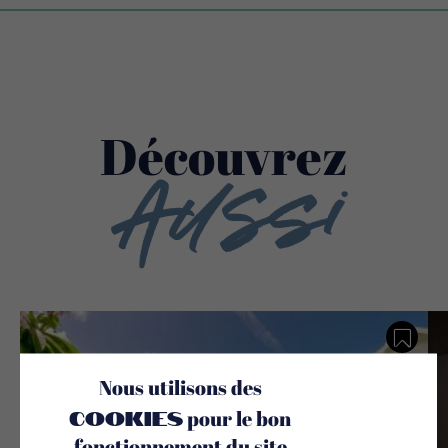
Découvrez
Aussi
Sauv
Nous utilisons des
cookies
pour le bon
fonctionnement du site