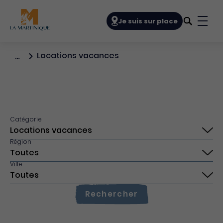
Navigation principale
Je suis sur place
Bout
Locations vacances
…
Catégorie
Région
Ville
Rechercher