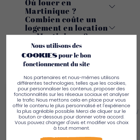
Où louer en
Martinique ?
Combien coûte un
logement en location
en Martinique ?
Nous utilisons des
cookies
pour le bon
fonctionnement du site
Nos partenaires et nous-mêmes utilisons
différentes technologies, telles que les cookies,
pour personnaliser les contenus, proposer des
Bienvenue en Martinique
fonctionnalités sur les réseaux sociaux et analyser
le trafic. Nous mettons cela en place pour vous
Pour profiter de votre séjour et trouver des
offrir le contenu le plus personnalisé et l'expérience
la plus agréable possible. Merci de cliquer sur le
activités en quelques clics, activez le mode “sur
Profitez des meilleures offres sur les
bouton ci-dessous pour donner votre accord.
place”.
Vous pouvez changer d'avis et modifier vos choix
vols vers la Martinique !
Utiliser le mode sur
place
à tout moment.
Ajustez vos dates en fonction des tarifs et
Non merci, je veux continuer