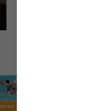
éserver mon
vol