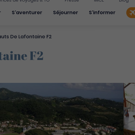
nces de voyages & TO
Presse
MICE
Blog
on principale
r
S'aventurer
Séjourner
S'informer
uts De Lafontaine F2
taine F2