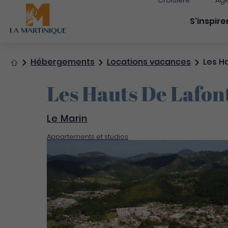
Croisière
Age
Navigati
S'inspire
Accueil
Hébergements
Locations vacances
Les Ha
Les Hauts De Lafon
Le Marin
Appartements et studios