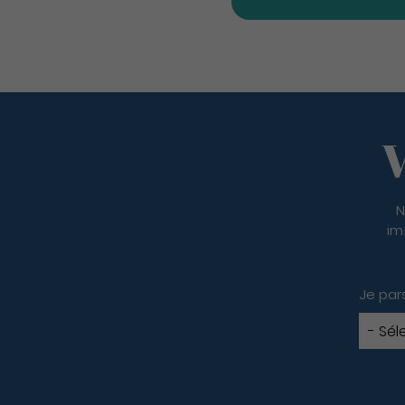
V
N
im
Je par