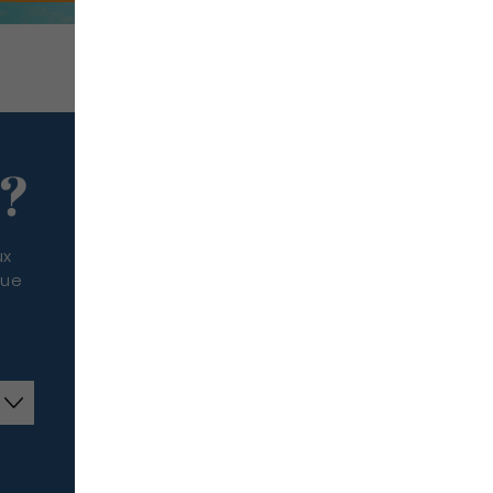
 ?
ux
que