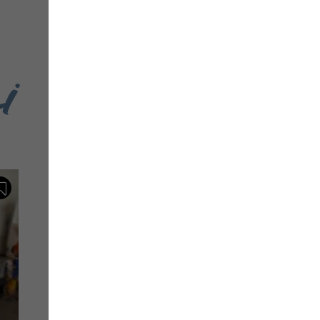
i
Regard Caraibe - Apparteme
Et Studio
Appartements et studios
Sauvegarder