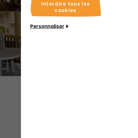
Interdire tous les
cookies
Personnaliser
+ de
médias
Partager
Sauvegarder
Coordonnées