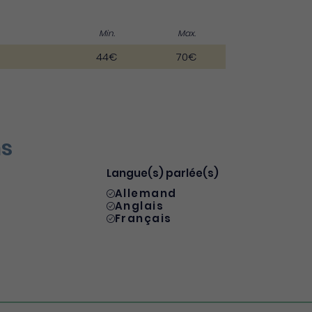
Min.
Max.
44€
70€
ns
Langue(s) parlée(s)
Allemand
Anglais
Français