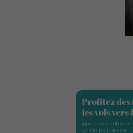
Profitez des
les vols vers
Ajustez vos dates en 
valises pour le soleil.