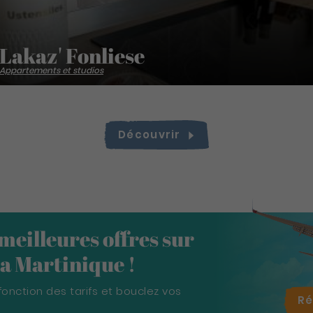
Lakaz' Fonliese
Appartements et studios
Découvrir
 meilleures offres sur
 la Martinique !
fonction des tarifs et bouclez vos
R