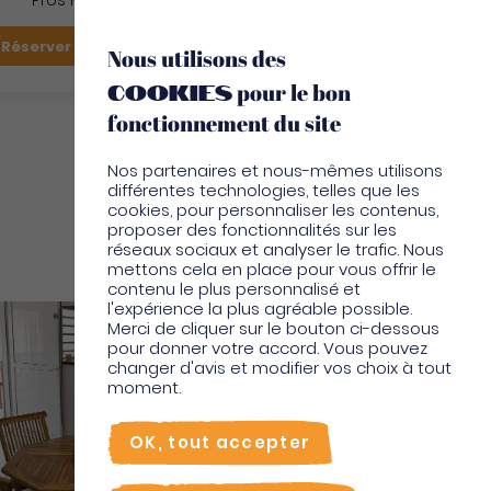
Pros Martinique
FR
Réserver mon vol
Je suis sur place
Nous utilisons des
cookies
pour le bon
EN
fonctionnement du site
Nos partenaires et nous-mêmes utilisons
différentes technologies, telles que les
cookies, pour personnaliser les contenus,
proposer des fonctionnalités sur les
réseaux sociaux et analyser le trafic. Nous
Locations vacances
mettons cela en place pour vous offrir le
contenu le plus personnalisé et
l'expérience la plus agréable possible.
Merci de cliquer sur le bouton ci-dessous
pour donner votre accord. Vous pouvez
changer d'avis et modifier vos choix à tout
moment.
OK, tout accepter