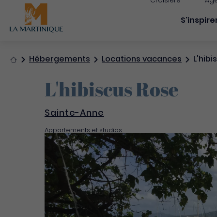
Croisière
Age
Navigati
S'inspire
Accueil
Hébergements
Locations vacances
L'hibi
L'hibiscus Rose
Sainte-Anne
Appartements et studios