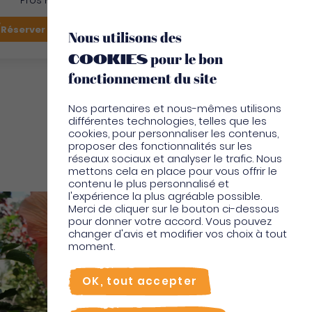
Pros Martinique
FR
Réserver mon vol
Je suis sur place
Nous utilisons des
cookies
pour le bon
EN
fonctionnement du site
Nos partenaires et nous-mêmes utilisons
différentes technologies, telles que les
cookies, pour personnaliser les contenus,
proposer des fonctionnalités sur les
réseaux sociaux et analyser le trafic. Nous
Locations vacances
mettons cela en place pour vous offrir le
contenu le plus personnalisé et
l'expérience la plus agréable possible.
Merci de cliquer sur le bouton ci-dessous
pour donner votre accord. Vous pouvez
changer d'avis et modifier vos choix à tout
moment.
OK, tout accepter