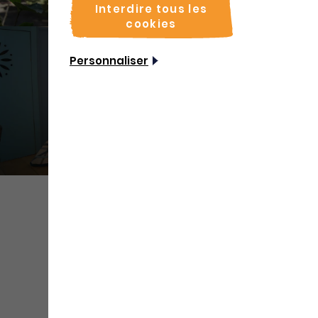
Interdire tous les
cookies
Personnaliser
+ de
médias
Partager
Sauvegarder
Coordonnées