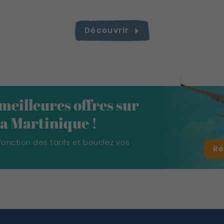
Découvrir
 meilleures offres sur
 la Martinique !
fonction des tarifs et bouclez vos
R