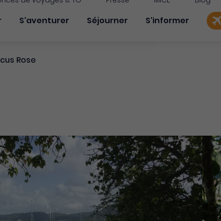
nces de voyages & TO
Presse
MICE
Blog
on principale
r
S'aventurer
Séjourner
S'informer
scus Rose