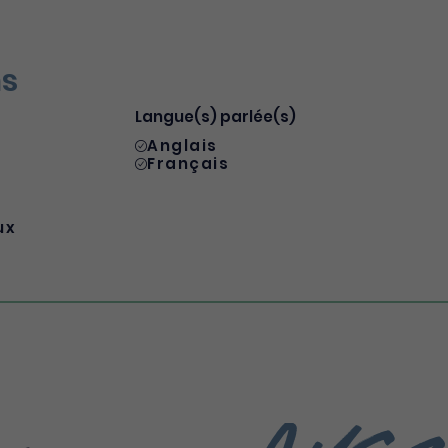
ns
Langue(s) parlée(s)
Anglais
Français
ux