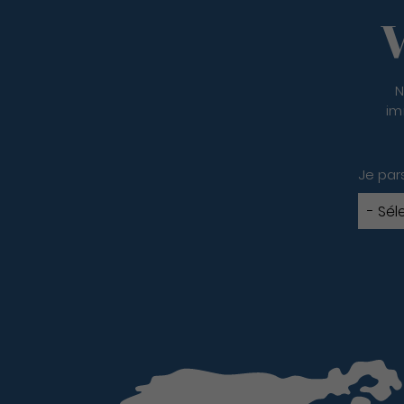
V
N
im
Je par