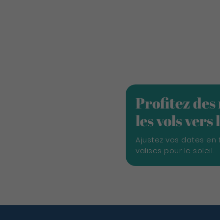
Profitez des
les vols vers
Ajustez vos dates en 
valises pour le soleil.