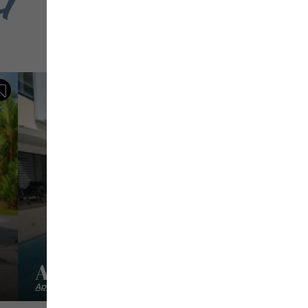
i
Sauvegarder
Appartement Bleu Horizon
Appartements et studios