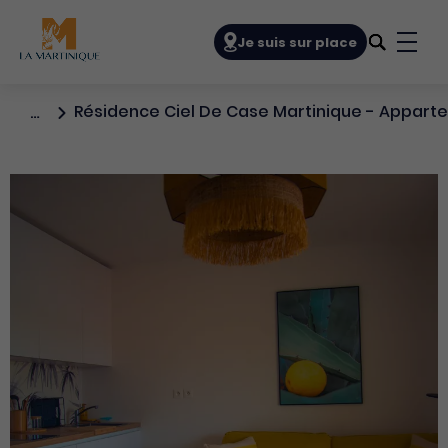
Navigation principale
Je suis sur place
Bout
Résidence Ciel De Case Martinique - Appart
…