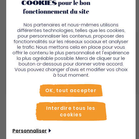
cookies
pour le bon
fonctionnement du site
Nos partenaires et nous-mêmes utilisons
différentes technologies, telles que les cookies,
pour personnaliser les contenus, proposer des
Bienvenue en Martinique
fonctionnalités sur les réseaux sociaux et analyser
le trafic. Nous mettons cela en place pour vous
Villa Les Caramboles
Pour profiter de votre séjour et trouver des
offrir le contenu le plus personnalisé et l'expérience
la plus agréable possible. Merci de cliquer sur le
activités en quelques clics, activez le mode “sur
Maisons vacances villas
bouton ci-dessous pour donner votre accord.
place”.
Vous pouvez changer d'avis et modifier vos choix
Utiliser le mode sur
place
à tout moment.
Découvrir
Non merci, je veux continuer
OK, tout accepter
Interdire tous les
cookies
Personnaliser