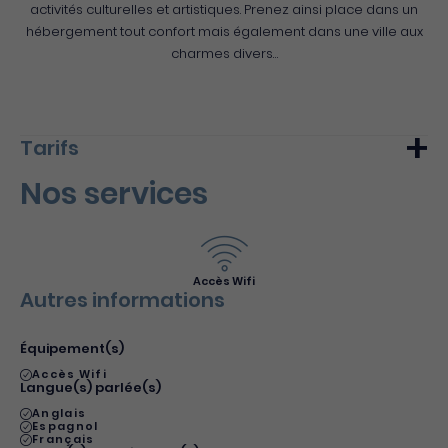
activités culturelles et artistiques. Prenez ainsi place dans un
hébergement tout confort mais également dans une ville aux
charmes divers…
Tarifs
Nos services
Min.
Max.
Nuitée (meublé)
56€
-
Accès Wifi
Autres informations
Équipement(s)
Accès Wifi
Langue(s) parlée(s)
Anglais
Espagnol
Français