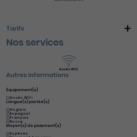
Tarifs
Nos services
Min.
Max.
Nuitée (meublé)
70€
80€
Semaine (meublé)
450€
520€
Accès Wifi
Autres informations
Équipement(s)
Accès Wifi
Langue(s) parlée(s)
Anglais
Espagnol
Français
Russe
Moyen(s) de paiement(s)
Espèces