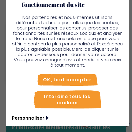
fonctionnement du site
Nos partenaires et nous-mêmes utilisons
différentes technologies, telles que les cookies,
Bel Soleil - Appartement
pour personnaliser les contenus, proposer des
Bienvenue en Martinique
fonctionnalités sur les réseaux sociaux et analyser
N° 9
le trafic. Nous mettons cela en place pour vous
Pour profiter de votre séjour et trouver des
offrir le contenu le plus personnalisé et l'expérience
Appartements et studios
la plus agréable possible. Merci de cliquer sur le
activités en quelques clics, activez le mode “sur
bouton ci-dessous pour donner votre accord.
place”.
Vous pouvez changer d'avis et modifier vos choix
Utiliser le mode sur
place
Découvrir
à tout moment.
Non merci, je veux continuer
OK, tout accepter
Interdire tous les
cookies
Personnaliser
Profitez des meilleures offres sur les