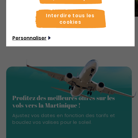
Le Botanik
Appartements et studios
Interdire tous les
cookies
Découvrir
Personnaliser
Profitez des meilleures offres sur les
vols vers la Martinique !
Ajustez vos dates en fonction des tarifs et
bouclez vos valises pour le soleil.