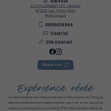
Adresse
4 LOTISSEMENT LES JALNAS
97229
Les Trois-Ilets
Martinique
0696404944
Courriel
Site internet
Réserver
Expérience rêvée
La villa SeaSide est mitoyenne de la Villa SeaCove. Chaque
villa est entièrement indépendante, sans vis-à-vis... SeaSide
dispose d'une piscine privative (3*5 mètres) avec deck de