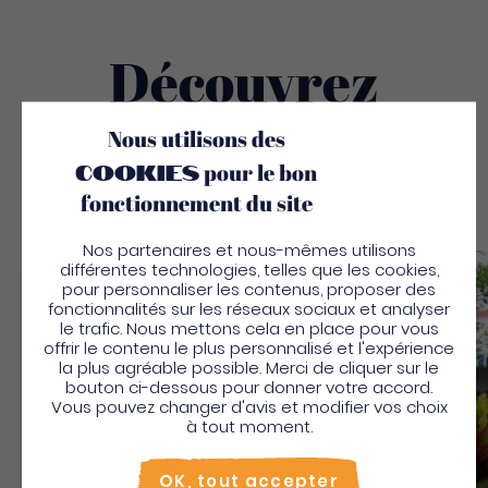
Nuitée (meublé)
120€
120€
Du 29 août 2021 au 16 octobre 2021
Découvrez
Nuitée (meublé)
137€
137€
Du 17 octobre 2021 au 18 décembre 2021
Aussi
Nuitée (meublé)
218€
218€
Du 19 décembre 2021 au 1 mai 2022
Nous utilisons des
cookies
pour le bon
fonctionnement du site
Nos partenaires et nous-mêmes utilisons
différentes technologies, telles que les cookies,
Sauv
pour personnaliser les contenus, proposer des
Bienvenue en Martinique
fonctionnalités sur les réseaux sociaux et analyser
le trafic. Nous mettons cela en place pour vous
Pour profiter de votre séjour et trouver des
offrir le contenu le plus personnalisé et l'expérience
la plus agréable possible. Merci de cliquer sur le
activités en quelques clics, activez le mode “sur
bouton ci-dessous pour donner votre accord.
place”.
Vous pouvez changer d'avis et modifier vos choix
Utiliser le mode sur
place
à tout moment.
Non merci, je veux continuer
OK, tout accepter