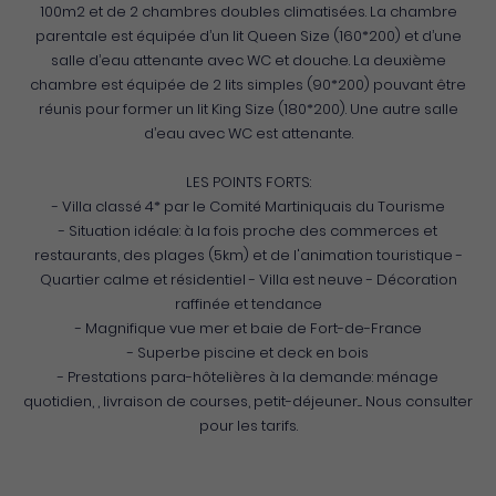
100m2 et de 2 chambres doubles climatisées. La chambre
parentale est équipée d’un lit Queen Size (160*200) et d’une
salle d’eau attenante avec WC et douche. La deuxième
chambre est équipée de 2 lits simples (90*200) pouvant être
réunis pour former un lit King Size (180*200). Une autre salle
d’eau avec WC est attenante.
LES POINTS FORTS:
- Villa classé 4* par le Comité Martiniquais du Tourisme
- Situation idéale: à la fois proche des commerces et
restaurants, des plages (5km) et de l'animation touristique -
Quartier calme et résidentiel - Villa est neuve - Décoration
raffinée et tendance
- Magnifique vue mer et baie de Fort-de-France
- Superbe piscine et deck en bois
- Prestations para-hôtelières à la demande: ménage
quotidien, , livraison de courses, petit-déjeuner.... Nous consulter
pour les tarifs.