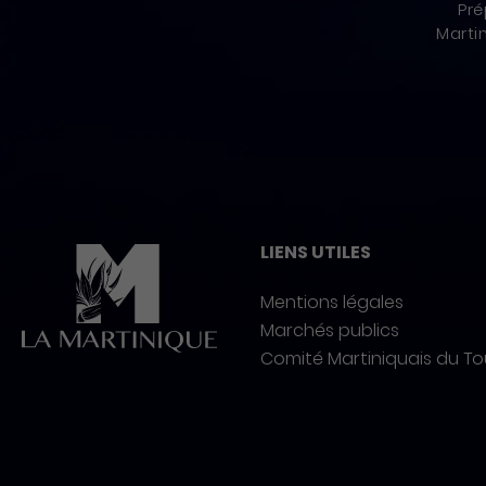
Pré
Marti
Pied de page
LIENS UTILES
Mentions légales
Marchés publics
Comité Martiniquais du T