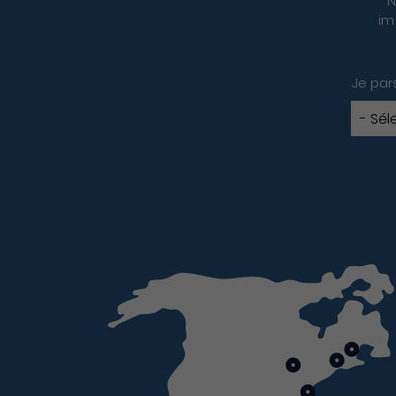
N
im
Je par