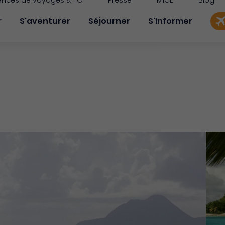
nces de voyages & TO
Presse
MICE
Blog
on principale
r
S'aventurer
Séjourner
S'informer