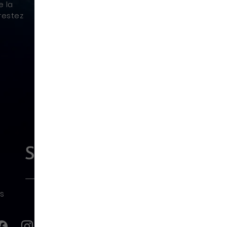
e la
restez
s
seaux sociaux
Nous
contacter