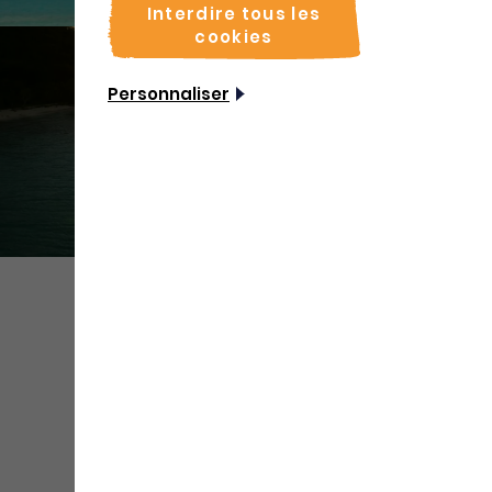
Interdire tous les
cookies
Personnaliser
+ de
médias
Partager
Sauvegarder
Coordonnées
Adresse