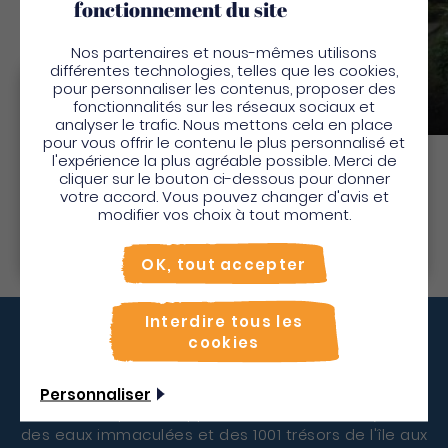
fonctionnement du site
Nos partenaires et nous-mêmes utilisons
différentes technologies, telles que les cookies,
Fleurdo Ecoexcursion
pour personnaliser les contenus, proposer des
Bienvenue en Martinique
Canoé kayak
Excursion mer
Parcs et jardins
fonctionnalités sur les réseaux sociaux et
Autres activités culturelles
Paddle
analyser le trafic. Nous mettons cela en place
Pour profiter de votre séjour et trouver des
pour vous offrir le contenu le plus personnalisé et
l'expérience la plus agréable possible. Merci de
activités en quelques clics, activez le mode “sur
cliquer sur le bouton ci-dessous pour donner
place”.
Découvrir
votre accord. Vous pouvez changer d'avis et
Utiliser le mode sur
place
modifier vos choix à tout moment.
Non merci, je veux continuer
OK, tout accepter
Interdire tous les
cookies
Vous décollez quand ?
Personnaliser
Ne résistez plus à l'appel de la nature verdoyante,
des eaux immaculées et des 1001 trésors de l'île aux