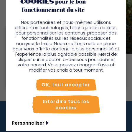
cookies
pour le bon
fonctionnement du site
Nos partenaires et nous-mêmes utilisons
différentes technologies, telles que les cookies,
Zoo De Martinique-
pour personnaliser les contenus, proposer des
Bienvenue en Martinique
fonctionnalités sur les réseaux sociaux et
Habitation Anse Latouche
analyser le trafic. Nous mettons cela en place
Parcs et jardins
Pour profiter de votre séjour et trouver des
pour vous offrir le contenu le plus personnalisé et
l'expérience la plus agréable possible. Merci de
activités en quelques clics, activez le mode “sur
cliquer sur le bouton ci-dessous pour donner
place”.
votre accord. Vous pouvez changer d'avis et
Utiliser le mode sur
place
Découvrir
modifier vos choix à tout moment.
Non merci, je veux continuer
OK, tout accepter
Interdire tous les
cookies
Vous décollez quand ?
Personnaliser