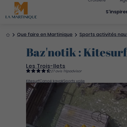
Croisière
Age
Navigati
S'inspire
Accueil
Que faire en Martinique
Sports activités nau
Baz'notik : Kitesur
Les Trois-Ilets
27 avis Tripadvisor
Kitesurf
Canoé kayak
Sports voile