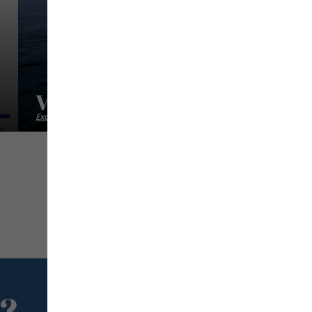
Vpm Bestsail
Excursion mer
Location Bateau
 ?