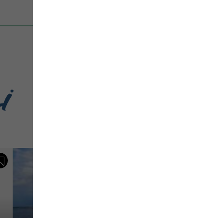
i
Sauvegarder