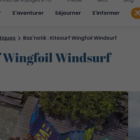
nces de voyages & TO
Presse
MICE
Blog
on principale
r
S'aventurer
Séjourner
S'informer
tiques
Baz'notik : Kitesurf Wingfoil Windsurf
f Wingfoil Windsurf