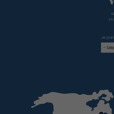
N
im
Je par