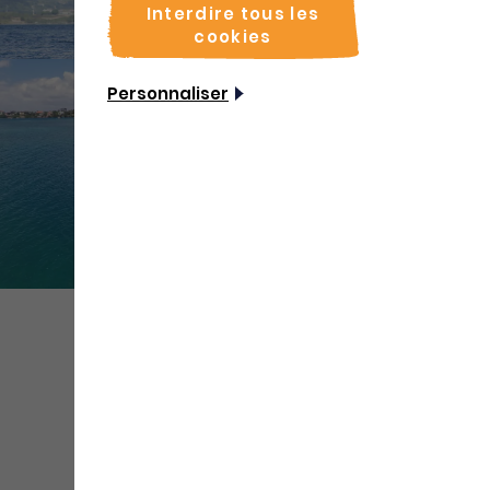
Interdire tous les
cookies
Personnaliser
+ de
médias
Partager
Sauvegarder
Coordonnées