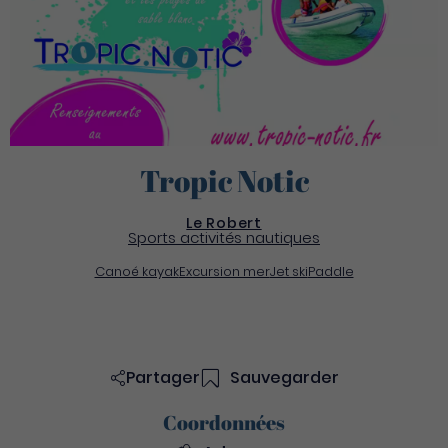
Tropic Notic
Le Robert
Sports activités nautiques
Canoé kayak
Excursion mer
Jet ski
Paddle
Partager
Sauvegarder
Coordonnées