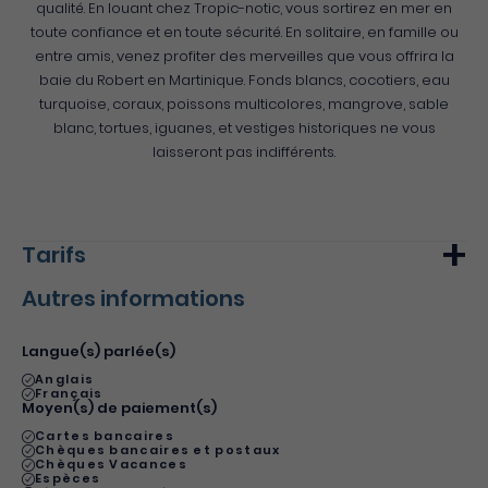
qualité. En louant chez Tropic-notic, vous sortirez en mer en
toute confiance et en toute sécurité. En solitaire, en famille ou
entre amis, venez profiter des merveilles que vous offrira la
baie du Robert en Martinique. Fonds blancs, cocotiers, eau
turquoise, coraux, poissons multicolores, mangrove, sable
blanc, tortues, iguanes, et vestiges historiques ne vous
laisseront pas indifférents.
Tarifs
Autres informations
Min.
Max.
Tarif de base - adulte plein tarif
17€
120€
Langue(s) parlée(s)
Du 1 janvier 2018 au 31 décembre 2018
Anglais
Français
Moyen(s) de paiement(s)
Cartes bancaires
Chèques bancaires et postaux
Chèques Vacances
Espèces