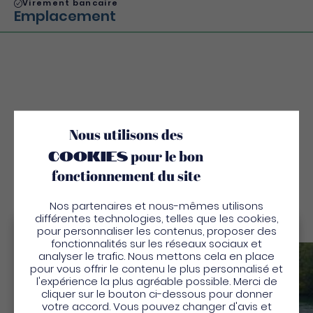
Virement bancaire
Emplacement
Découvrez
Nous utilisons des
Aussi
cookies
pour le bon
fonctionnement du site
Nos partenaires et nous-mêmes utilisons
différentes technologies, telles que les cookies,
pour personnaliser les contenus, proposer des
Bienvenue en Martinique
fonctionnalités sur les réseaux sociaux et
analyser le trafic. Nous mettons cela en place
Sauv
Pour profiter de votre séjour et trouver des
pour vous offrir le contenu le plus personnalisé et
l'expérience la plus agréable possible. Merci de
activités en quelques clics, activez le mode “sur
cliquer sur le bouton ci-dessous pour donner
place”.
votre accord. Vous pouvez changer d'avis et