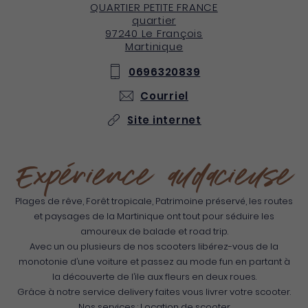
QUARTIER PETITE FRANCE
quartier
97240
Le François
Martinique
0696320839
Courriel
Site internet
Expérience audacieuse
Plages de rêve, Forêt tropicale, Patrimoine préservé, les routes
et paysages de la Martinique ont tout pour séduire les
amoureux de balade et road trip.
Avec un ou plusieurs de nos scooters libérez-vous de la
monotonie d’une voiture et passez au mode fun en partant à
la découverte de l’ile aux fleurs en deux roues.
Grâce à notre service delivery faites vous livrer votre scooter.
Nos services : Location de scooter