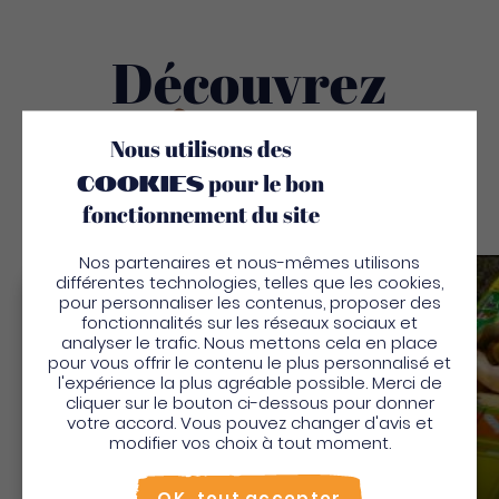
Découvrez
Aussi
Nous utilisons des
cookies
pour le bon
fonctionnement du site
Nos partenaires et nous-mêmes utilisons
différentes technologies, telles que les cookies,
Sauv
pour personnaliser les contenus, proposer des
Bienvenue en Martinique
fonctionnalités sur les réseaux sociaux et
analyser le trafic. Nous mettons cela en place
Pour profiter de votre séjour et trouver des
pour vous offrir le contenu le plus personnalisé et
l'expérience la plus agréable possible. Merci de
activités en quelques clics, activez le mode “sur
cliquer sur le bouton ci-dessous pour donner
place”.
votre accord. Vous pouvez changer d'avis et
Utiliser le mode sur
place
modifier vos choix à tout moment.
Non merci, je veux continuer
OK, tout accepter