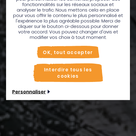
Bienvenue en Martinique
fonctionnalités sur les réseaux sociaux et
analyser le trafic. Nous mettons cela en place
Pour profiter de votre séjour et trouver des
pour vous offrir le contenu le plus personnalisé et
l'expérience la plus agréable possible. Merci de
activités en quelques clics, activez le mode “sur
Transat
cliquer sur le bouton ci-dessous pour donner
place”.
votre accord. Vous pouvez changer d'avis et
Utiliser le mode sur
place
modifier vos choix à tout moment.
Non merci, je veux continuer
Café L'Or
OK, tout accepter
Interdire tous les
Prêts à hisser la grand-voile ?
cookies
Personnaliser