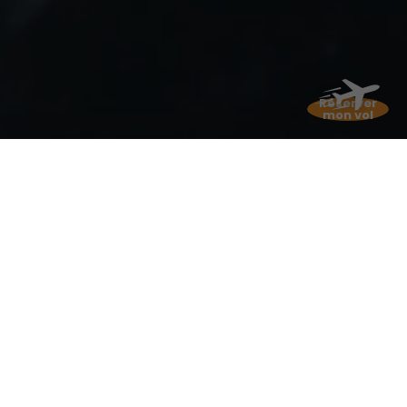
Réserver
mon vol
Le village d'arrivée à
Fort-de-
France