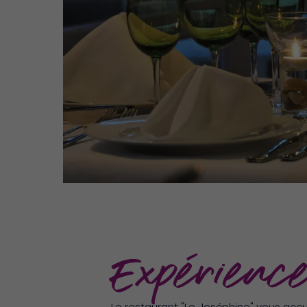
Expérience
Le restaurant "Le Joséphine" vous acc