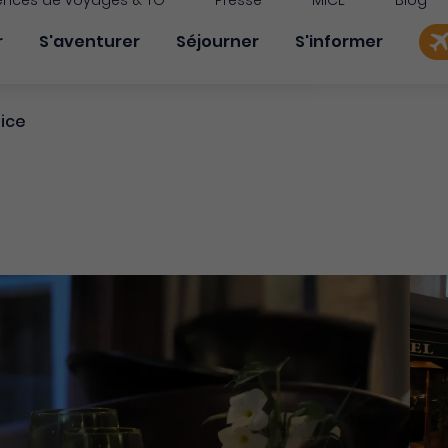
nces de voyages & TO
Presse
MICE
Blog
on principale
r
S'aventurer
Séjourner
S'informer
ice