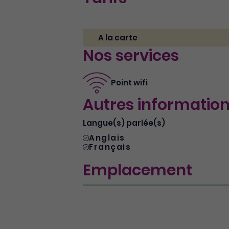
A la carte
Nos services
Point wifi
Autres informatio
Langue(s) parlée(s)
Anglais
Français
Emplacement