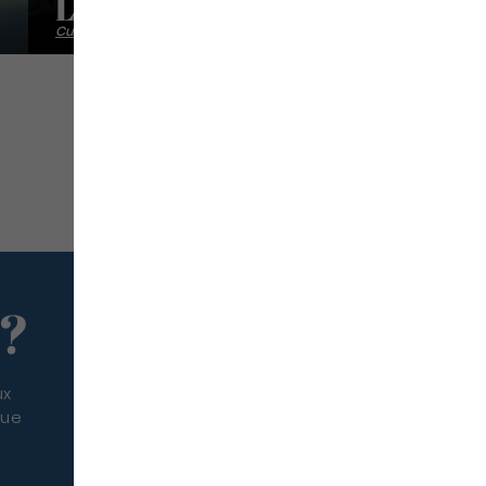
Le Kano
Cuisine traditionnelle
 ?
ux
que