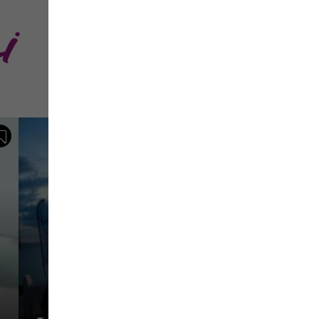
i
Sauvegarder