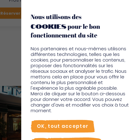
Pros Martinique
FR
Réserver mon vol
Je suis sur place
Nous utilisons des
cookies
pour le bon
EN
fonctionnement du site
Nos partenaires et nous-mêmes utilisons
différentes technologies, telles que les
cookies, pour personnaliser les contenus,
proposer des fonctionnalités sur les
réseaux sociaux et analyser le trafic. Nous
Restaurants
mettons cela en place pour vous offrir le
contenu le plus personnalisé et
l'expérience la plus agréable possible.
Merci de cliquer sur le bouton ci-dessous
pour donner votre accord. Vous pouvez
changer d'avis et modifier vos choix à tout
moment.
OK, tout accepter