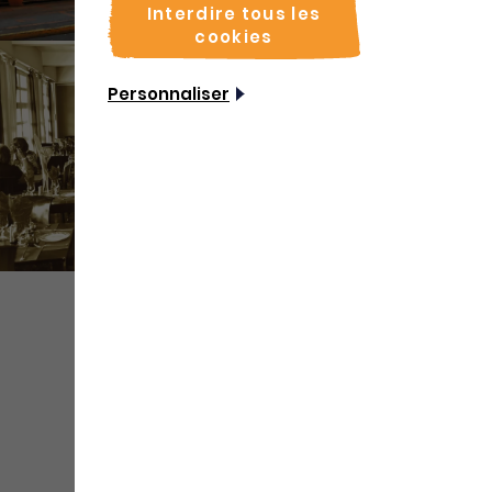
Interdire tous les
cookies
Personnaliser
+ de
médias
Partager
Sauvegarder
Coordonnées