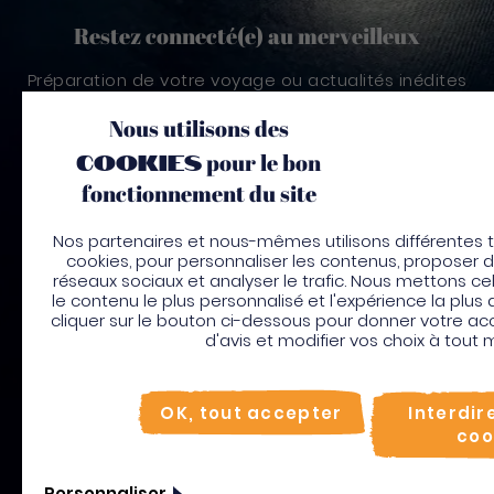
Restez connecté(e) au merveilleux
Préparation de votre voyage ou actualités inédites
autour de la Martinique et ses trésors, abonnez-
Nous utilisons des
vous à notre newsletter et restez connecté(e) au
merveilleux !
cookies
pour le bon
fonctionnement du site
S'inscrire
Bienvenue en Marti
Nos partenaires et nous-mêmes utilisons différentes t
cookies, pour personnaliser les contenus, proposer de
Pour profiter de votre séjour et tro
réseaux sociaux et analyser le trafic. Nous mettons cel
activités en quelques clics, activez le
le contenu le plus personnalisé et l'expérience la plus
place”.
cliquer sur le bouton ci-dessous pour donner votre a
d'avis et modifier vos choix à tout
Utiliser le mode sur
plac
Pied de page
Non merci, je veux continuer
LIENS
OK, tout accepter
Interdir
UTILES
coo
Mentions
légales
Personnaliser