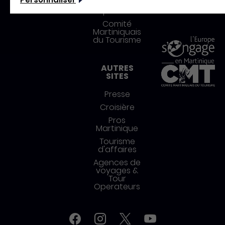
Marchés
publics
Comité
Martiniquais
du Tourisme
AUTRES
SITES
Presse
Croisière
Pros
Martinique
Tourisme
d'affaires
Agences de
voyages &
Tour
Operateurs
Réseaux sociaux
Facebook
Instagram
Twitter
YouTube