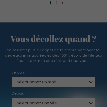
Pagination
1
2
Page courante
Page
Page suivante
Vous décollez quand ?
Ne résistez plus à l'appel de la nature verdoyante,
des eaux immaculées et des 1001 trésors de l'île aux
fleurs. La Martinique n'attend que vous !
Je pars
Depuis