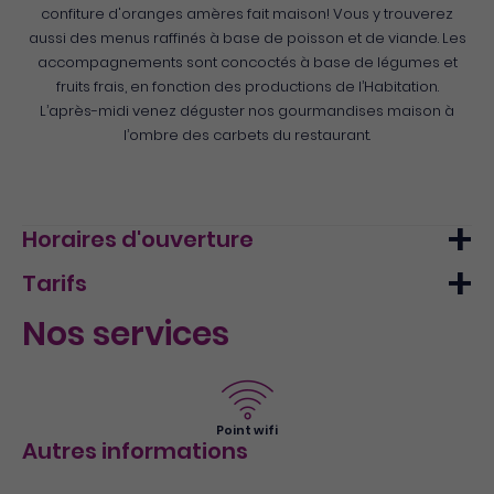
confiture d'oranges amères fait maison! Vous y trouverez
aussi des menus raffinés à base de poisson et de viande. Les
accompagnements sont concoctés à base de légumes et
fruits frais, en fonction des productions de l’Habitation.
L’après-midi venez déguster nos gourmandises maison à
l’ombre des carbets du restaurant.
Horaires d'ouverture
Tarifs
Lundi
09h30 - 17h00
Nos services
Mardi
09h30 - 17h00
Min.
Max.
Mercredi
09h30 - 17h00
A la carte
50€
75€
Jeudi
09h30 - 17h00
Point wifi
Vendredi
09h30 - 17h00
Autres informations
Samedi
09h30 - 17h00