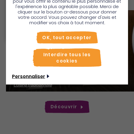
Pour profiter de votre séjour et trouver des
pour vous offrir le contenu le plus personnalisé et
l'expérience la plus agréable possible. Merci de
activités en quelques clics, activez le mode “sur
cliquer sur le bouton ci-dessous pour donner
place”.
votre accord. Vous pouvez changer d'avis et
Sauv
Utiliser le mode sur
place
modifier vos choix à tout moment.
Non merci, je veux continuer
OK, tout accepter
Interdire tous les
cookies
Domb'ox- Bar À Dombrés
Personnaliser
Cuisine traditionnelle
Découvrir