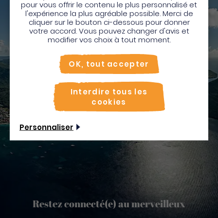
Pour profiter de votre séjour et trouver des
pour vous offrir le contenu le plus personnalisé et
l'expérience la plus agréable possible. Merci de
activités en quelques clics, activez le mode “sur
cliquer sur le bouton ci-dessous pour donner
place”.
votre accord. Vous pouvez changer d'avis et
Utiliser le mode sur
place
modifier vos choix à tout moment.
Non merci, je veux continuer
OK, tout accepter
Interdire tous les
cookies
Personnaliser
Restez connecté(e) au merveilleux