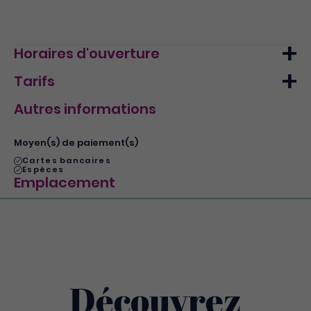
Horaires d'ouverture
Tarifs
Lundi
17h00 - 00h00
Autres informations
Mardi
17h00 - 00h00
Min.
Max.
Mercredi
17h00 - 00h00
A la carte
12€
25€
Moyen(s) de paiement(s)
Jeudi
17h00 - 00h00
Cartes bancaires
Espèces
Vendredi
17h00 - 01h00
Emplacement
Samedi
19h00 - 01h00
Dimanche
19h00 - 00h00
Découvrez