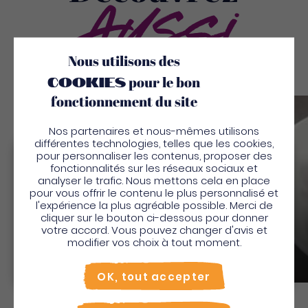
Aussi
Nous utilisons des
cookies
pour le bon
fonctionnement du site
Sauv
Nos partenaires et nous-mêmes utilisons
différentes technologies, telles que les cookies,
pour personnaliser les contenus, proposer des
Bienvenue en Martinique
fonctionnalités sur les réseaux sociaux et
analyser le trafic. Nous mettons cela en place
Pour profiter de votre séjour et trouver des
pour vous offrir le contenu le plus personnalisé et
l'expérience la plus agréable possible. Merci de
activités en quelques clics, activez le mode “sur
cliquer sur le bouton ci-dessous pour donner
place”.
votre accord. Vous pouvez changer d'avis et
Utiliser le mode sur
place
modifier vos choix à tout moment.
Gwa-Gwa Resto
Non merci, je veux continuer
Cuisine traditionnelle
OK, tout accepter