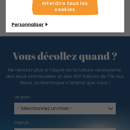
Interdire tous les
Découvrir
cookies
Personnaliser
Vous décollez quand ?
Ne résistez plus à l'appel de la nature verdoyante,
des eaux immaculées et des 1001 trésors de l'île aux
fleurs. La Martinique n'attend que vous !
Je pars
Depuis