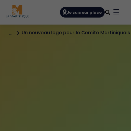
Navigation principale
Je suis sur place
Bouto
Un nouveau logo pour le Comité Martiniquais
…