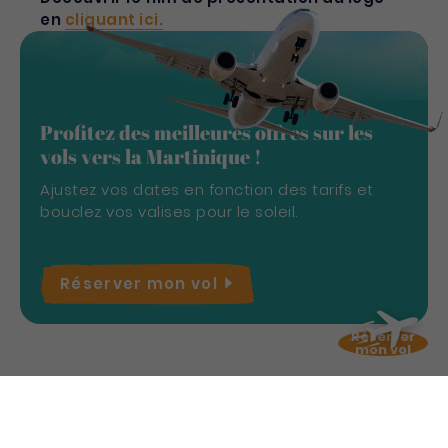
en
cliquant ici.
Profitez des meilleures offres sur les
vols vers la Martinique !
Ajustez vos dates en fonction des tarifs et
bouclez vos valises pour le soleil.
Réserver mon
vol
Réserver
mon vol