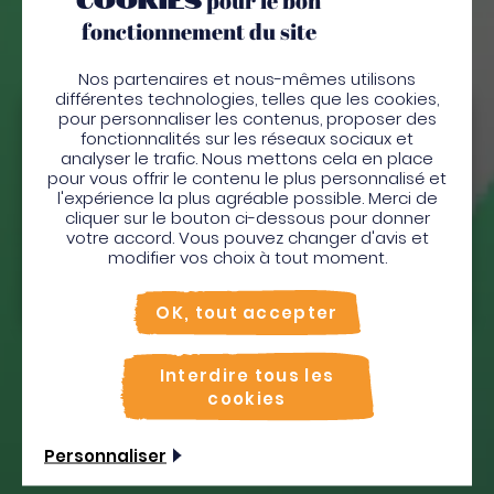
pour le bon
fonctionnement du site
Nos partenaires et nous-mêmes utilisons
différentes technologies, telles que les cookies,
pour personnaliser les contenus, proposer des
Bienvenue en Martinique
fonctionnalités sur les réseaux sociaux et
analyser le trafic. Nous mettons cela en place
Pour profiter de votre séjour et trouver des
pour vous offrir le contenu le plus personnalisé et
l'expérience la plus agréable possible. Merci de
activités en quelques clics, activez le mode “sur
cliquer sur le bouton ci-dessous pour donner
place”.
votre accord. Vous pouvez changer d'avis et
Utiliser le mode sur
place
modifier vos choix à tout moment.
Non merci, je veux continuer
OK, tout accepter
Interdire tous les
cookies
Personnaliser