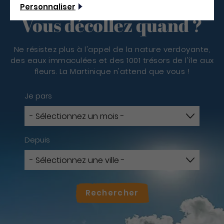
Personnaliser
Vous décollez quand ?
Ne résistez plus à l'appel de la nature verdoyante,
des eaux immaculées et des 1001 trésors de l'île aux
fleurs. La Martinique n'attend que vous !
Je pars
Depuis
Rechercher