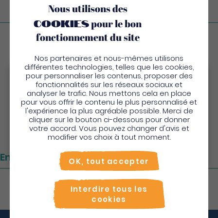
Nous utilisons des
cookies
pour le bon
fonctionnement du site
Visitez la commune
Nos partenaires et nous-mêmes utilisons
différentes technologies, telles que les cookies,
pour personnaliser les contenus, proposer des
Bienvenue en Martinique
fonctionnalités sur les réseaux sociaux et
analyser le trafic. Nous mettons cela en place
Pour profiter de votre séjour et trouver des
pour vous offrir le contenu le plus personnalisé et
l'expérience la plus agréable possible. Merci de
activités en quelques clics, activez le mode “sur
cliquer sur le bouton ci-dessous pour donner
place”.
votre accord. Vous pouvez changer d'avis et
Utiliser le mode sur
place
modifier vos choix à tout moment.
Non merci, je veux continuer
Emplacement
OK, tout accepter
Interdire tous les
cookies