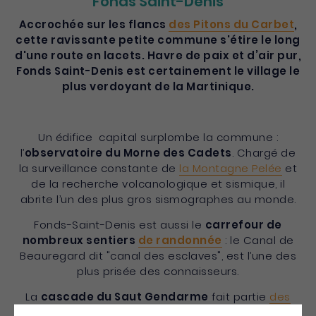
Fonds Saint-Denis
Accrochée sur les flancs
des Pitons du Carbet
,
cette ravissante petite commune s'étire le long
d'une route en lacets. Havre de paix et d’air pur,
Fonds Saint-Denis est certainement le village le
plus verdoyant de la Martinique.
Un édifice capital surplombe la commune :
l’
observatoire du Morne des Cadets
. Chargé de
la surveillance constante de
la Montagne Pelée
et
de la recherche volcanologique et sismique, il
abrite l’un des plus gros sismographes au monde.
Fonds-Saint-Denis est aussi le
carrefour de
nombreux sentiers
de randonnée
: le Canal de
Beauregard dit "canal des esclaves", est l’une des
plus prisée des connaisseurs.
La
cascade du Saut Gendarme
fait partie
des
sites remarquables
de la Martinique.