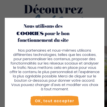
Découvrez
Aussi
Nous utilisons des
cookies
pour le bon
fonctionnement du site
Nos partenaires et nous-mêmes utilisons
Sauv
différentes technologies, telles que les cookies,
pour personnaliser les contenus, proposer des
Bienvenue en Martinique
fonctionnalités sur les réseaux sociaux et analyser
le trafic. Nous mettons cela en place pour vous
Pour profiter de votre séjour et trouver des
offrir le contenu le plus personnalisé et l'expérience
la plus agréable possible. Merci de cliquer sur le
activités en quelques clics, activez le mode “sur
bouton ci-dessous pour donner votre accord.
place”.
Vous pouvez changer d'avis et modifier vos choix
Utiliser le mode sur
place
à tout moment.
Non merci, je veux continuer
Domaine De L'anse Mitan
OK, tout accepter
Appartements et studios