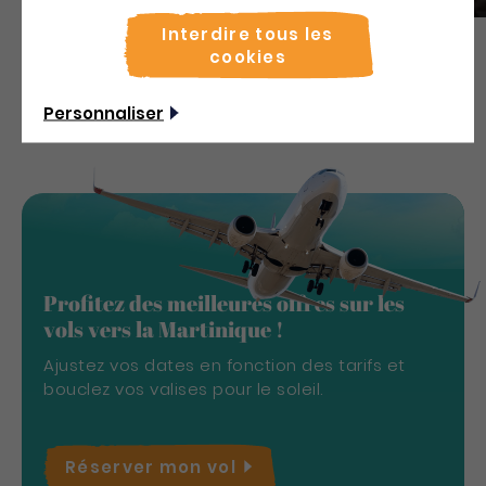
Interdire tous les
cookies
Découvrir
Personnaliser
Profitez des meilleures offres sur les
vols vers la Martinique !
Ajustez vos dates en fonction des tarifs et
bouclez vos valises pour le soleil.
Réserver mon
vol