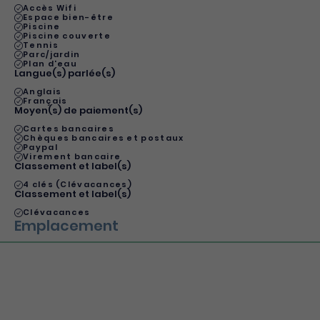
Accès Wifi
Espace bien-être
Piscine
Piscine couverte
Tennis
Parc/jardin
Plan d'eau
Langue(s) parlée(s)
Anglais
Français
Moyen(s) de paiement(s)
Cartes bancaires
Chèques bancaires et postaux
Paypal
Virement bancaire
Classement et label(s)
4 clés (Clévacances)
Classement et label(s)
Clévacances
Emplacement