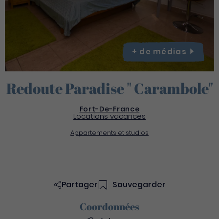
+ de
médias
Redoute Paradise " Carambole"
Fort-De-France
Locations vacances
Appartements et studios
Partager
Sauvegarder
Coordonnées