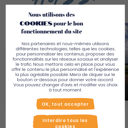
Nous utilisons des
cookies
pour le bon
fonctionnement du site
Sauv
Nos partenaires et nous-mêmes utilisons
différentes technologies, telles que les cookies,
pour personnaliser les contenus, proposer des
Bienvenue en Martinique
fonctionnalités sur les réseaux sociaux et analyser
le trafic. Nous mettons cela en place pour vous
Pour profiter de votre séjour et trouver des
offrir le contenu le plus personnalisé et l'expérience
la plus agréable possible. Merci de cliquer sur le
activités en quelques clics, activez le mode “sur
bouton ci-dessous pour donner votre accord.
place”.
Vous pouvez changer d'avis et modifier vos choix
Bungalow Le Mahaut Bleu
Utiliser le mode sur
place
à tout moment.
Maisons vacances villas
Non merci, je veux continuer
OK, tout accepter
Découvrir
Interdire tous les
cookies