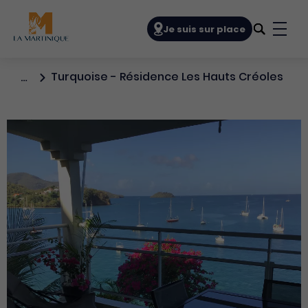
Navigation principale
Je suis sur place
Bout
Turquoise - Résidence Les Hauts Créoles
…