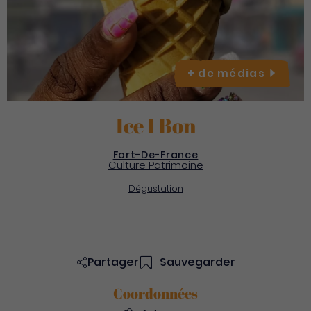
+ de
médias
Ice I Bon
Fort-De-France
Culture Patrimoine
Dégustation
Partager
Sauvegarder
Coordonnées