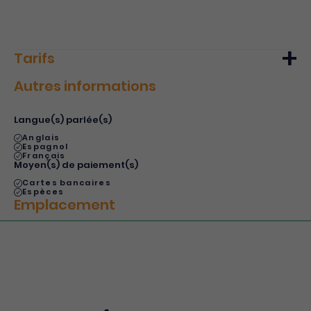
Tarifs
Autres informations
Min.
Max.
Tarif de base - adulte plein tarif
3€
10€
Langue(s) parlée(s)
Anglais
Espagnol
Français
Moyen(s) de paiement(s)
Cartes bancaires
Espèces
Emplacement