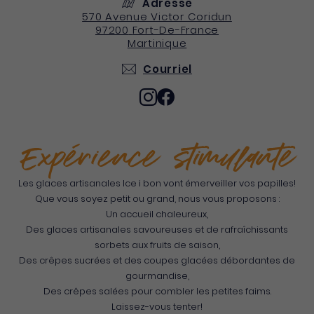
Adresse
570 Avenue Victor Coridun
97200
Fort-De-France
Martinique
Courriel
Expérience stimulante
Les glaces artisanales Ice i bon vont émerveiller vos papilles!
Que vous soyez petit ou grand, nous vous proposons :
Un accueil chaleureux,
Des glaces artisanales savoureuses et de rafraîchissants
sorbets aux fruits de saison,
Des crêpes sucrées et des coupes glacées débordantes de
gourmandise,
Des crêpes salées pour combler les petites faims.
Laissez-vous tenter!