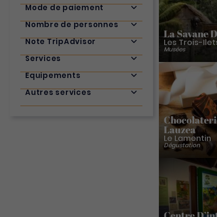
Mode de paiement
Nombre de personnes
La Savane D
Note TripAdvisor
Les Trois-Ilet
Musées
Services
Equipements
Autres services
Chocolateri
Lauzea
Le Lamentin
Dégustation
Centre D’in