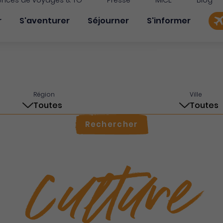
nces de voyages & TO
Presse
MICE
Blog
on principale
r
S'aventurer
Séjourner
S'informer
Région
Ville
Rechercher
Culture