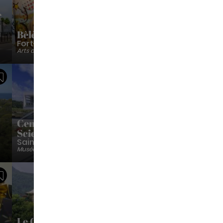
e
Bèlè An Wout
Fort-De-France
Arts du spectacle
Sauvegarder
Sauvegarder
Centre De Decouverte Des
Sciences De La Terre
Saint-Pierre
Musées
Sauvegarder
Sauvegarder
Le Chateau Depaz – «