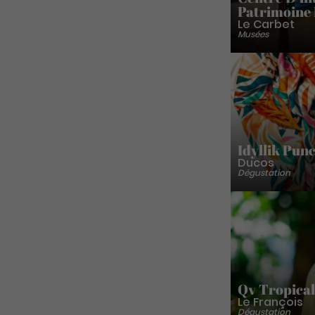
Patrimoine 
Le Carbet
Musées
Idyllik Pun
Ducos
Dégustation
Qv Tropical
Le François
Dégustation