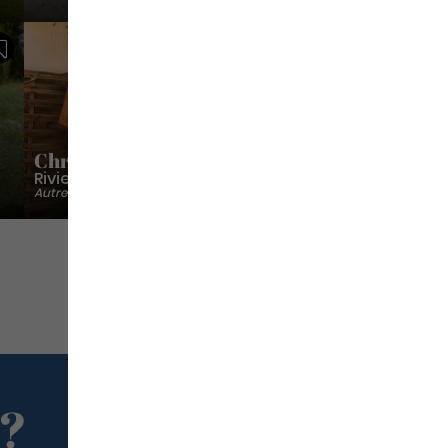
Sauvegarder
Sauvegarder
Christophe Mert
Riviere-Pilote
Autres activités culturelles
uivante
 ?