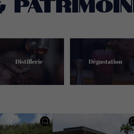
& Patrimoin
Distillerie
Dégustation
Sauvegarder