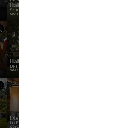
Habitation La Montagne »
Saint-Pierre
Sites monuments historiques
Sauvegarder
Sauvegarder
Habitation Clement
Le François
Sites monuments historiques
Sauvegarder
Sauvegarder
Distillerie A1710
Le François
Distillerie
Dégustation