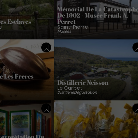
Mémorial De La Catastroph
De 1902 - Musée Frank A.
es Esclaves
Perret
s
Saint-Pierre
Musées
Sauvegarder
e Les Freres
Distillerie Neisson
Le Carbet
Distillerie
Dégustation
Sauvegarder
terprétation Du