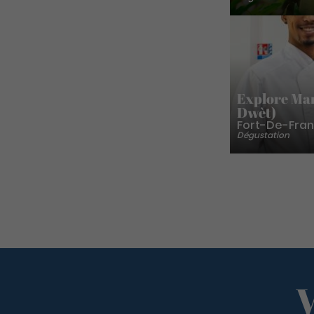
Explore Mar
Dwèt)
Fort-De-Fra
Dégustation
Pagination
V