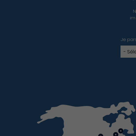
N
im
Je par