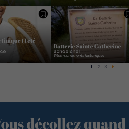
Sauvegarder
tinique (Tété
Batterie Sainte Catherine
nce
Schoelcher
Sites monuments historiques
1
2
3
Page courante
Page
Page
Page s
ous décollez quand