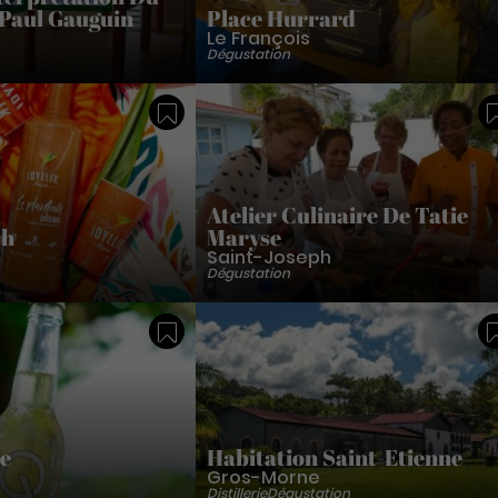
Paul Gauguin
Place Hurrard
Le François
Dégustation
Sauvegarder
Atelier Culinaire De Tatie
ch
Maryse
Saint-Joseph
Dégustation
Sauvegarder
e
Habitation Saint-Etienne
Gros-Morne
Distillerie
Dégustation