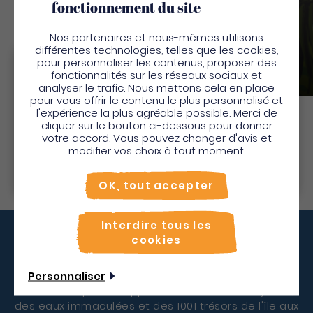
fonctionnement du site
Nos partenaires et nous-mêmes utilisons
différentes technologies, telles que les cookies,
An Mao Héritage
pour personnaliser les contenus, proposer des
Bienvenue en Martinique
fonctionnalités sur les réseaux sociaux et
Parcs et jardins
analyser le trafic. Nous mettons cela en place
Pour profiter de votre séjour et trouver des
pour vous offrir le contenu le plus personnalisé et
l'expérience la plus agréable possible. Merci de
activités en quelques clics, activez le mode “sur
cliquer sur le bouton ci-dessous pour donner
place”.
Découvrir
votre accord. Vous pouvez changer d'avis et
Utiliser le mode sur
place
modifier vos choix à tout moment.
Non merci, je veux continuer
OK, tout accepter
Interdire tous les
cookies
Vous décollez quand ?
Personnaliser
Ne résistez plus à l'appel de la nature verdoyante,
des eaux immaculées et des 1001 trésors de l'île aux