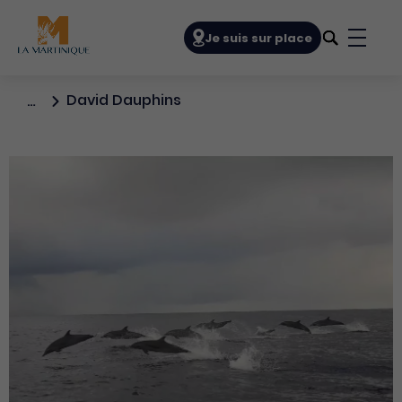
Navigation principale
Je suis sur place
Bouto
David Dauphins
…