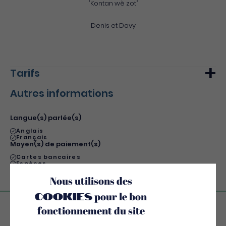
"Kontan wè zot"
Denis et Davy
Tarifs
Autres informations
Min.
Max.
Tarif de base - adulte plein tarif
50€
-
Langue(s) parlée(s)
Anglais
Français
Moyen(s) de paiement(s)
Cartes bancaires
Espèces
Virement bancaire
Emplacement
Nous utilisons des
cookies
pour le bon
fonctionnement du site