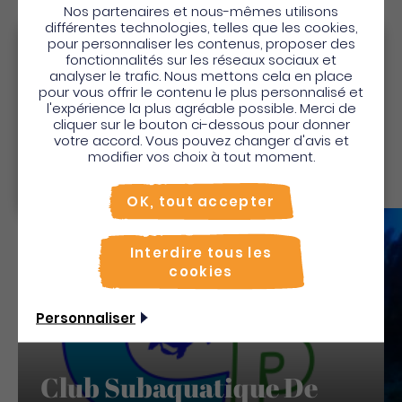
Nos partenaires et nous-mêmes utilisons
différentes technologies, telles que les cookies,
pour personnaliser les contenus, proposer des
Découvrez
Bienvenue en Martinique
fonctionnalités sur les réseaux sociaux et
analyser le trafic. Nous mettons cela en place
Aussi
Pour profiter de votre séjour et trouver des
pour vous offrir le contenu le plus personnalisé et
l'expérience la plus agréable possible. Merci de
activités en quelques clics, activez le mode “sur
cliquer sur le bouton ci-dessous pour donner
place”.
votre accord. Vous pouvez changer d'avis et
Utiliser le mode sur
place
modifier vos choix à tout moment.
Non merci, je veux continuer
OK, tout accepter
Sauv
Interdire tous les
cookies
Personnaliser
Club Subaquatique De