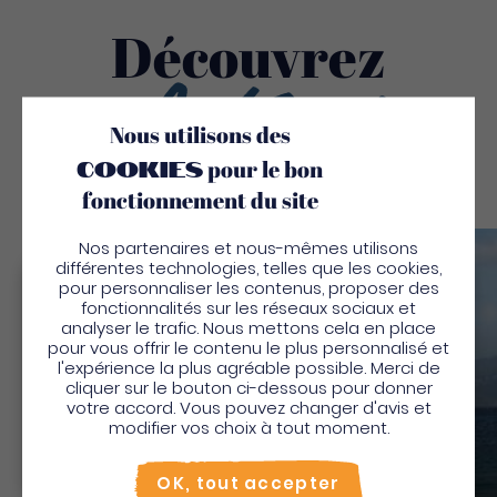
Découvrez
Aussi
Nous utilisons des
cookies
pour le bon
fonctionnement du site
Nos partenaires et nous-mêmes utilisons
Sauv
différentes technologies, telles que les cookies,
pour personnaliser les contenus, proposer des
Bienvenue en Martinique
fonctionnalités sur les réseaux sociaux et
analyser le trafic. Nous mettons cela en place
Pour profiter de votre séjour et trouver des
pour vous offrir le contenu le plus personnalisé et
l'expérience la plus agréable possible. Merci de
activités en quelques clics, activez le mode “sur
cliquer sur le bouton ci-dessous pour donner
place”.
votre accord. Vous pouvez changer d'avis et
Utiliser le mode sur
place
modifier vos choix à tout moment.
Non merci, je veux continuer
Kanoa
OK, tout accepter