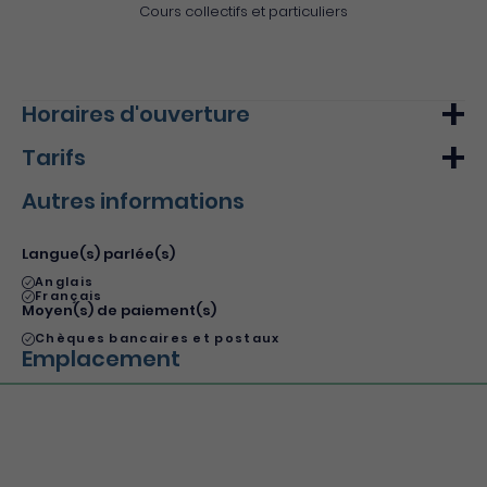
Cours collectifs et particuliers
Horaires d'ouverture
Tarifs
Lundi
09h00 - 12h00
14h30 - 17h30
Autres informations
Mardi
09h00 - 12h00
14h30 - 17h30
Min.
Max.
Mercredi
09h00 - 12h00
14h30 - 17h30
Tarif de base - adulte plein tarif
70€
-
Langue(s) parlée(s)
Du 1 janvier 2014 au 31 décembre 2014
Jeudi
09h00 - 12h00
14h30 - 17h30
Anglais
Français
Vendredi
09h00 - 12h00
14h30 - 17h30
Moyen(s) de paiement(s)
Chèques bancaires et postaux
Samedi
09h00 - 12h00
14h30 - 17h30
Emplacement