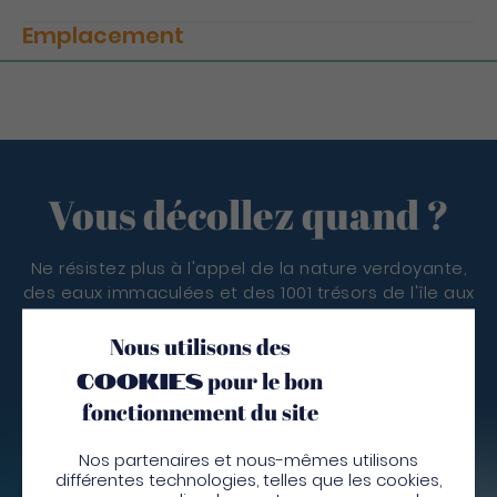
Emplacement
Vous décollez quand ?
Ne résistez plus à l'appel de la nature verdoyante,
des eaux immaculées et des 1001 trésors de l'île aux
fleurs. La Martinique n'attend que vous !
Nous utilisons des
Je pars
cookies
pour le bon
fonctionnement du site
Nos partenaires et nous-mêmes utilisons
Depuis
différentes technologies, telles que les cookies,