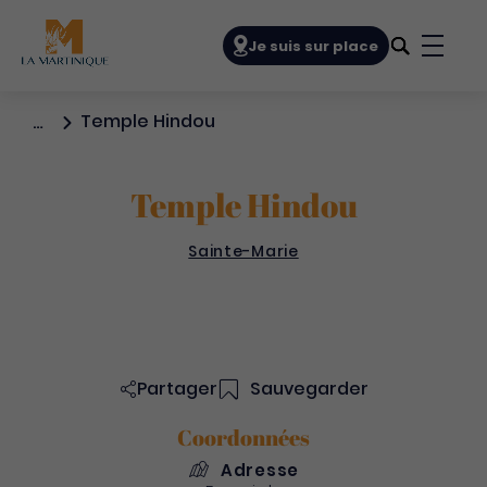
Navigation principale
Je suis sur place
Bouto
Temple Hindou
…
Temple Hindou
Sainte-Marie
Partager
Sauvegarder
Coordonnées
Adresse