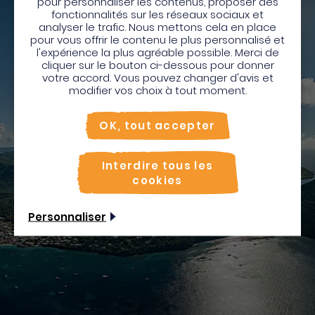
pour personnaliser les contenus, proposer des
Bienvenue en Martinique
fonctionnalités sur les réseaux sociaux et
analyser le trafic. Nous mettons cela en place
Pour profiter de votre séjour et trouver des
pour vous offrir le contenu le plus personnalisé et
l'expérience la plus agréable possible. Merci de
activités en quelques clics, activez le mode “sur
Rechercher
cliquer sur le bouton ci-dessous pour donner
place”.
votre accord. Vous pouvez changer d'avis et
Utiliser le mode sur
place
modifier vos choix à tout moment.
Non merci, je veux continuer
OK, tout accepter
Interdire tous les
cookies
Personnaliser