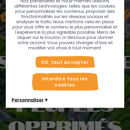
engagemen
Nos partenaires et nous-mêmes utilisons
différentes technologies, telles que les cookies,
pour personnaliser les contenus, proposer des
Bienvenue en Martinique
fonctionnalités sur les réseaux sociaux et
analyser le trafic. Nous mettons cela en place
Pour profiter de votre séjour et trouver des
pour vous offrir le contenu le plus personnalisé et
l'expérience la plus agréable possible. Merci de
activités en quelques clics, activez le mode “sur
cliquer sur le bouton ci-dessous pour donner
place”.
votre accord. Vous pouvez changer d'avis et
Utiliser le mode sur
place
modifier vos choix à tout moment.
sans faill
Non merci, je veux continuer
OK, tout accepter
pour les
Interdire tous les
cookies
peuples
Personnaliser
opprimés